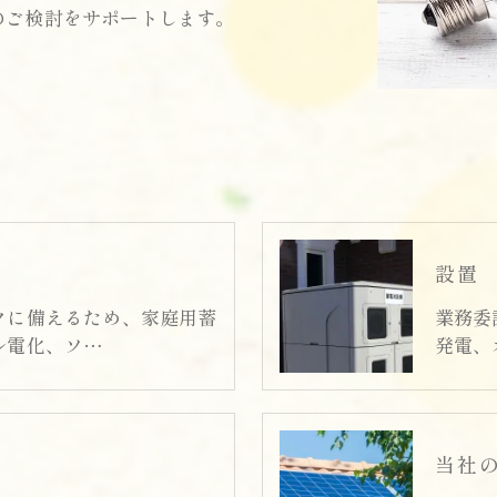
のご検討をサポートします。
設置
クに備えるため、家庭用蓄
業務委
ル電化、ソ…
発電、
当社