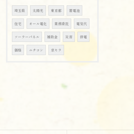
埼玉県
太陽光
東京都
蓄電池
お問い合わせはこちら
住宅
オール電化
業務委託
電気代
ソーラーパネル
補助金
災害
停電
価格
ニチコン
京セラ