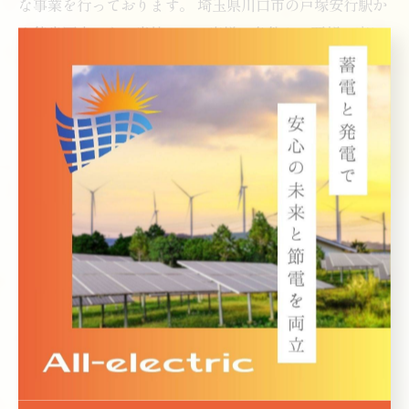
な事業を行っております。 埼玉県川口市の戸塚安行駅か
ら徒歩圏内にある当社は、お客様の条件やご要望に応じ
て最適なメーカーを選定し適切な価格でご提供させてい
ただきます。
< 前のページ
一覧に戻る
次のページ >
関連タグ
#蓄電池
#オール電化