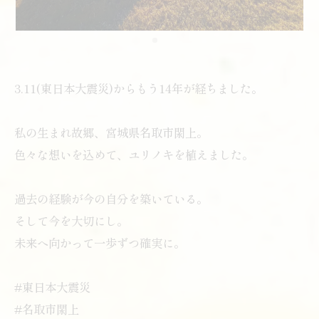
3.11(東日本大震災)からもう14年が経ちました。
私の生まれ故郷、宮城県名取市閖上。
色々な想いを込めて、ユリノキを植えました。
過去の経験が今の自分を築いている。
そして今を大切にし。
未来へ向かって一歩ずつ確実に。
#東日本大震災
#名取市閖上