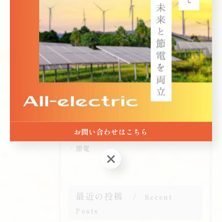
カテゴリー
Categories
全てのカテゴリー
太陽光
設置
家庭用
防災
お問い合わせはこちら
節電
お問い合わせはこちら
最近の投稿
Recent
Posts