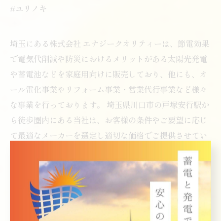
#ユリノキ
埼玉にある株式会社 エナジークオリティーは、節電効果
で電気代削減や防災におけるメリットがある太陽光発電
や蓄電池などを家庭用向けに販売しており、他にも、オ
ール電化事業やリフォーム事業・営業代行事業など様々
な事業を行っております。 埼玉県川口市の戸塚安行駅か
ら徒歩圏内にある当社は、お客様の条件やご要望に応じ
て最適なメーカーを選定し適切な価格でご提供させてい
ただきます。
< 前のページ
一覧に戻る
次のページ >