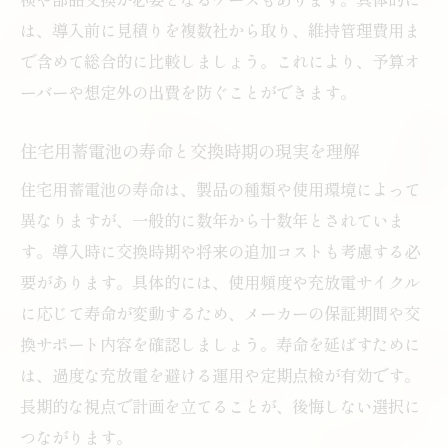
は、導入前に見積りを複数社から取り、維持管理費用ま
費用対効果から考える住宅用蓄電池の選択
で含めて総合的に比較しましょう。これにより、予算オ
住宅用蓄電池の元が取れるまでの現実的期
ーバーや想定外の出費を防ぐことができます。
間
維持費や交換費用を見込んだ導入シミュレ
住宅用蓄電池の寿命と交換時期の現実を理解
ーション
住宅用蓄電池の寿命は、製品の種類や使用環境によって
回収期間に影響する住宅用蓄電池の設計ポ
異なりますが、一般的に数年から十数年とされていま
イント
す。導入時に交換時期や将来の追加コストも考慮する必
住宅用蓄電池で節約効果を高める利用法と
要があります。具体的には、使用頻度や充放電サイクル
は
に応じて寿命が変動するため、メーカーの保証期間や交
住宅の資産価値に影響する蓄電池の欠点とは
換サポート内容を確認しましょう。寿命を延ばすために
住宅用蓄電池の導入が資産価値に与える影
は、過度な充放電を避ける運用や定期点検が有効です。
響点
長期的な視点で計画を立てることが、後悔しない選択に
蓄電池設備の老朽化と住宅価値減少リスク
つながります。