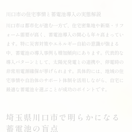
住宅売却時に問題となる住宅用蓄電池の処
川口市の住宅事情と蓄電池導入の実態解説
理
資産価値維持のために注意すべき蓄電池の
川口市は都市化が進む一方で、住宅密集地や新築・リフ
選定
ォーム需要が高く、蓄電池導入の関心も年々高まってい
ます。特に災害対策やエネルギー自給の意識が強まる
住宅用蓄電池の設置と住宅査定への影響分
中、蓄電池の導入事例も増加傾向にあります。代表的な
析
導入パターンとして、太陽光発電との連携や、停電時の
導入判断で迷わないための資産価値の考え
非常用電源確保が挙げられます。具体的には、地域の住
方
宅事情や自治体のサポート体制を活用しながら、自宅に
太陽光発電と蓄電池併用の思わぬ落とし穴
最適な蓄電池を選ぶことが成功のポイントです。
住宅用蓄電池と太陽光発電併用の注意点ま
とめ
併用時に発生しやすい住宅用蓄電池の不具
埼玉県川口市で明らかになる
合
蓄電池の盲点
家庭用蓄電池が太陽光発電に与える運用リ