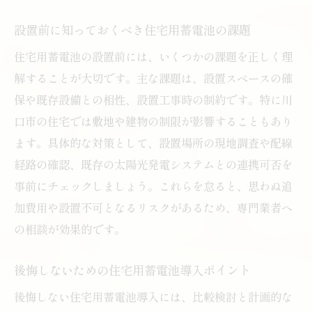
担
設置前に知っておくべき住宅用蓄電池の課題
地域特有の住宅用蓄電池トラブル事例紹介
住宅用蓄電池の設置前には、いくつかの課題を正しく理
蓄電池のデメリットを理解して賢く選ぶ方法
解することが大切です。主な課題は、設置スペースの確
住宅用蓄電池のデメリットを徹底解説
保や既存設備との相性、設置工事時の制約です。特に川
機種選びで失敗しない住宅用蓄電池比較方
口市の住宅では敷地や建物の制限が影響することもあり
法
ます。具体的な対策として、設置場所の現地調査や配線
住宅用蓄電池の保証内容とサポート体制の
経路の確認、既存の太陽光発電システムとの連携可否を
違い
事前にチェックしましょう。これらを怠ると、思わぬ追
将来のライフスタイル変化を見据えた蓄電
加費用や設置不可となるリスクがあるため、専門業者へ
池選定
の相談が効果的です。
住宅用蓄電池のメンテナンス費用を正しく
把握
後悔しないための住宅用蓄電池導入ポイント
デメリットを克服する住宅用蓄電池導入の
後悔しない住宅用蓄電池導入には、比較検討と計画的な