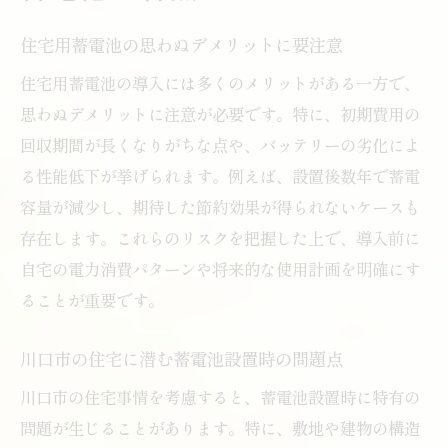
スク
住宅用蓄電池の思わぬデメリットに要注意
期待外れになりやすい蓄電池と太陽光シス
住宅用蓄電池の導入には多くのメリットがある一方で、
テム
思わぬデメリットに注意が必要です。特に、初期費用の
住宅用蓄電池でよくある太陽光発電の失敗
回収期間が長くなりがちな点や、バッテリーの劣化によ
例
る性能低下が挙げられます。例えば、設置後数年で蓄電
賢い併用のために押さえたい設計ポイント
容量が減少し、期待した節約効果が得られないケースも
後悔を防ぐ住宅用蓄電池選びの新常識
存在します。これらのリスクを把握した上で、導入前に
最新動向から見る住宅用蓄電池の選び方
自宅の電力消費パターンや将来的な使用計画を明確にす
ることが重要です。
失敗しないための住宅用蓄電池チェックリ
スト
川口市の住宅に潜む蓄電池設置時の問題点
住宅用蓄電池の契約や保証で注意すべき点
川口市の住宅事情を考慮すると、蓄電池設置時に特有の
導入後のメンテナンス体制とサポート事情
問題が生じることがあります。特に、敷地や建物の構造
これからの住宅用蓄電池選びで重視すべき