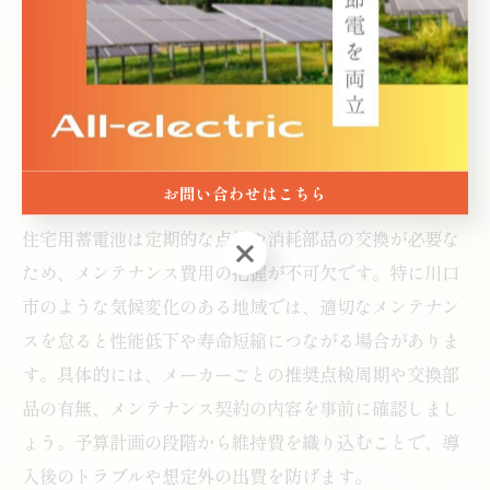
した変化を見越して容量に余裕を持たせたり、拡張性の
あるモデルを選択することが重要です。長期的視点で選
定することで、無駄な買い替えや追加投資を抑え、住宅
資産価値の維持につながります。
お問い合わせはこちら
住宅用蓄電池のメンテナンス費用を正しく把握
住宅用蓄電池は定期的な点検や消耗部品の交換が必要な
お問い合わせはこちら
ため、メンテナンス費用の把握が不可欠です。特に川口
市のような気候変化のある地域では、適切なメンテナン
スを怠ると性能低下や寿命短縮につながる場合がありま
す。具体的には、メーカーごとの推奨点検周期や交換部
品の有無、メンテナンス契約の内容を事前に確認しまし
ょう。予算計画の段階から維持費を織り込むことで、導
入後のトラブルや想定外の出費を防げます。