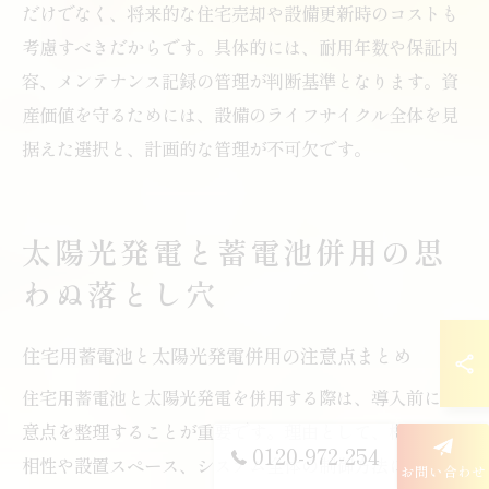
だけでなく、将来的な住宅売却や設備更新時のコストも
考慮すべきだからです。具体的には、耐用年数や保証内
容、メンテナンス記録の管理が判断基準となります。資
産価値を守るためには、設備のライフサイクル全体を見
据えた選択と、計画的な管理が不可欠です。
太陽光発電と蓄電池併用の思
わぬ落とし穴
住宅用蓄電池と太陽光発電併用の注意点まとめ
住宅用蓄電池と太陽光発電を併用する際は、導入前に注
意点を整理することが重要です。理由として、機器間の
0120-972-254
相性や設置スペース、システム全体の制御方法によっ
お問い合わせ