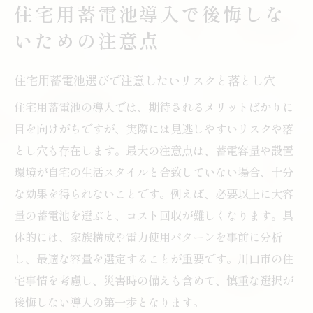
住宅用蓄電池導入で後悔しな
初期費用や維持費を見落としがちな住宅用
いための注意点
蓄電池
住宅用蓄電池の寿命と交換時期の現実を理
住宅用蓄電池選びで注意したいリスクと落とし穴
解
住宅用蓄電池の導入では、期待されるメリットばかりに
川口市の住宅事情と蓄電池導入の実態解説
目を向けがちですが、実際には見逃しやすいリスクや落
埼玉県川口市で明らかになる蓄電池の盲点
とし穴も存在します。最大の注意点は、蓄電容量や設置
住宅用蓄電池の思わぬデメリットに要注意
環境が自宅の生活スタイルと合致していない場合、十分
川口市の住宅に潜む蓄電池設置時の問題点
な効果を得られないことです。例えば、必要以上に大容
住宅用蓄電池の補助金や制度の見逃しリス
量の蓄電池を選ぶと、コスト回収が難しくなります。具
ク
体的には、家族構成や電力使用パターンを事前に分析
設置スペースや周囲環境が蓄電池に与える
し、最適な容量を選定することが重要です。川口市の住
影響
宅事情を考慮し、災害時の備えも含めて、慎重な選択が
後悔しない導入の第一歩となります。
住宅用蓄電池の実際の運用コストと家庭負