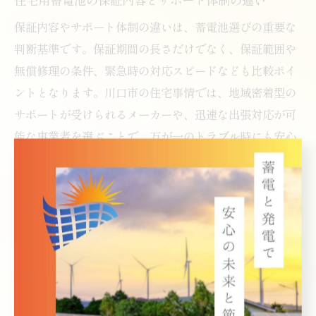
保証内容やサポート体制の違いは、蓄電池選びの重要な
判断基準です。保証期間の長さだけでなく、保証範囲や
無償修理の条件、緊急時の対応スピードなども比較ポイ
ントとなります。川口市の住宅事情では、地域密着型の
サポートが受けられるメーカーや、迅速な出張対応が可
能な事業者を選ぶことで、万が一のトラブル時にも安心
です。リスクを最小限に抑えるため、契約前に細かい条
件まで確認し、不明点は必ず質問しましょう。
将来のライフスタイル変化を見据えた蓄電池選定
将来的な家族構成の変化や生活パターンの変動を想定し
て蓄電池を選ぶことが、後悔しないポイントです。例え
ば、子どもの独立や親との同居、在宅ワークの増加など
で電力使用量が大きく変化するケースがあります。こう