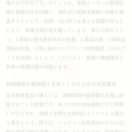
知恵
導入が不可欠です。ポイントは、複数メーカーの製品性
失敗例から学ぶ住宅用蓄電池のリスク対策
能や保証内容を比較し、補助金や地域支援策の有無も調
査することです。実際、川口市では省エネ意識の高まり
住宅用蓄電池の失敗例に学ぶ注意ポイント
により、多様な選択肢が揃っています。導入の流れとし
導入後に後悔しないためのリスク回避策
て、1.家庭の電力使用状況の把握、2.製品比較、3.補助金
設置業者選びで多い住宅用蓄電池のトラブ
情報の収集、4.導入後のメンテナンス体制確認、の4ステ
ル
ップを実践しましょう。これにより、最適な機種選定と
家庭用蓄電池と太陽光の併用時の落とし穴
将来の後悔回避が実現します。
住宅用蓄電池の導入前後でよくある誤算と
は
初期費用や維持費を見落としがちな住宅用蓄電池
トラブル事例から見る賢い蓄電池選びのコ
住宅用蓄電池の導入では、初期費用や維持費を正確に把
ツ
握することが重要です。多くの方が本体価格だけで判断
初期費用回収期間と蓄電池選びの実態
しがちですが、設置工事費や定期的なメンテナンス費用
住宅用蓄電池の初期費用回収期間を把握す
も発生します。例えば、バッテリー性能維持のための点
る
検や部品交換が必要となるケースもあります。具体的に