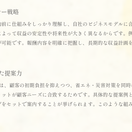
系統用蓄電池販売の新たな導入メリットを解説
ナー戦略
太陽光代理店・施工店と協働した拡大戦略
約前に仕組みをしっかり理解し、自社のビジネスモデルに
家庭用蓄電池を活かす最新営業ノウハウとは
によって収益の安定性や将来性が大きく異なるからです。
住宅用蓄電池事業で事業拡大を目指すためのヒン
が可能です。報酬内容を明確に把握し、長期的な収益計画
た提案力
案は、顧客の初期負担を抑えつつ、省エネ・災害対策を同時
リットが顧客ニーズに合致するためです。具体的な提案例
プをセットで案内することが挙げられます。このような組