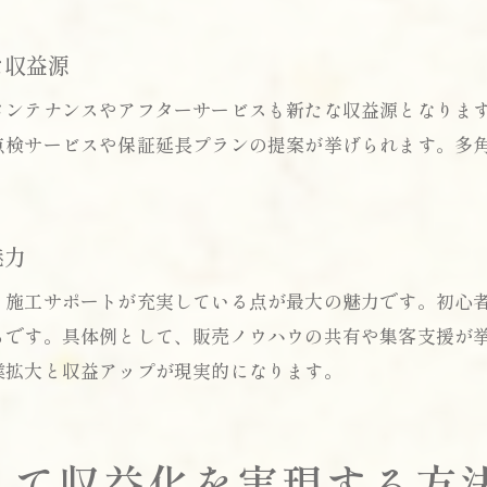
システム連携で強化する住宅用蓄電池ビジネス
な収益源
協力会社募集の今、蓄電池で広がる可能性
蓄電池協力会社募集で広がる新ビジネスチャンス
メンテナンスやアフターサービスも新たな収益源となりま
住宅用蓄電池で築く業界ネットワークの価値
点検サービスや保証延長プランの提案が挙げられます。多
ソーラー代理店との連携で拡大する販売機会
住宅用蓄電池の最新事例と成功パートナーの特徴
魅力
協力会社募集から始める持続可能な事業展開
アンカー家庭用蓄電池の活用で差別化を図る方法
お問い合わせはこちら
お問い合わせはこちら
・施工サポートが充実している点が最大の魅力です。初心
らです。具体例として、販売ノウハウの共有や集客支援が
初期リスクを抑えて挑む住宅用蓄電池ビジネス
業拡大と収益アップが現実的になります。
住宅用蓄電池ビジネスでリスクを最小限にする方
初期費用ゼロで始める代理店募集の魅力
在庫リスクを抑えた住宅用蓄電池販売のポイント
して収益化を実現する方