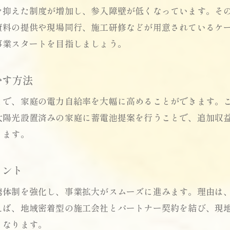
営業サポートが充実した住宅用蓄電池事業の魅力
を抑えた制度が増加し、参入障壁が低くなっています。そ
住宅用蓄電池事業で受けられる営業サポートとは
資料の提供や現場同行、施工研修などが用意されているケ
代理店向け営業支援で効率的な販売活動を実現
事業スタートを目指しましょう。
施工サポート体制が整った蓄電池事業の安心感
住宅用蓄電池の最新販売ノウハウを学ぶ利点
かす方法
営業初心者でも住宅用蓄電池で始めやすい理由
とで、家庭の電力自給率を大幅に高めることができます。
サポート充実の蓄電池協力会社募集の特徴
太陽光設置済みの家庭に蓄電池提案を行うことで、追加収
安定した運営を目指すなら住宅用蓄電池が最適
ります。
住宅用蓄電池が事業運営の安定化に繋がる理由
蓄電池導入で長期的な収益モデルを構築する方法
イント
住宅用蓄電池販売でリスク分散を図るメリット
携体制を強化し、事業拡大がスムーズに進みます。理由は
施工店募集のネットワーク拡大と安定運用の関係
えば、地域密着型の施工会社とパートナー契約を結び、現
家庭用蓄電池販売における信頼構築の重要性
となります。