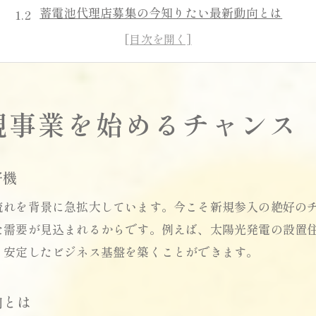
蓄電池代理店募集の今知りたい最新動向とは
太陽光と住宅用蓄電池の相乗効果を活かす方法
協力会社募集を活用した事業展開のポイント
住宅用蓄電池ビジネスで得られる新たな収益源
規事業を始めるチャンス
家庭用蓄電池の販売パートナー制度の魅力
販売パートナーとして収益化を実現する方法
住宅用蓄電池販売で安定収益を目指す秘訣
好機
代理店募集に応募する際の注意点と選び方
流れを背景に急拡大しています。今こそ新規参入の絶好の
手数料や報酬体系で失敗しないパートナー戦略
た需要が見込まれるからです。例えば、太陽光発電の設置
0円太陽光と住宅用蓄電池を組み合わせた提案力
り安定したビジネス基盤を築くことができます。
住宅用蓄電池導入で顧客満足度を高めるコツ
蓄電池協力会社募集を活かした収益最大化法
向とは