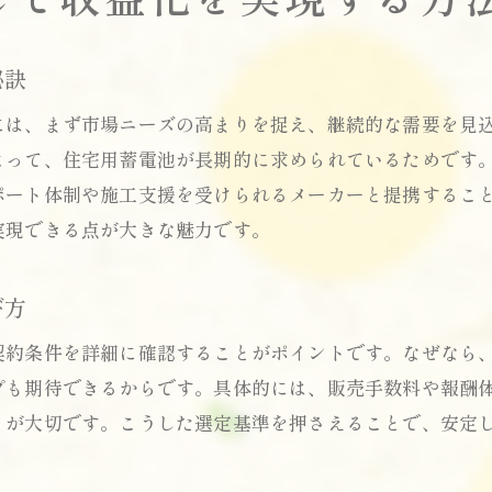
施工サポート利用によるリスク軽減策とは
無在庫型蓄電池販売で事業を安定化させる秘訣
秘訣
未経験からでも挑戦しやすい住宅用蓄電池代理店
には、まず市場ニーズの高まりを捉え、継続的な需要を見
社会貢献と収益の両立を叶える新たな選択肢
よって、住宅用蓄電池が長期的に求められているためです
住宅用蓄電池で実現する社会貢献と収益アップ
ポート体制や施工支援を受けられるメーカーと提携するこ
SDGs時代に選ばれる住宅用蓄電池販売の意義
実現できる点が大きな魅力です。
環境ビジネスで注目の住宅用蓄電池活用法
脱炭素社会に貢献する住宅用蓄電池の販路拡大
び方
収益性と社会的価値を両立する販売パートナー制
契約条件を詳細に確認することがポイントです。なぜなら
家庭用蓄電池導入で地域に根ざした事業展開
プも期待できるからです。具体的には、販売手数料や報酬
この分野で事業拡大を望む方への最新情報
とが大切です。こうした選定基準を押さえることで、安定
住宅用蓄電池市場の最新動向と今後の展望
代理店募集で押さえておきたい最新ポイント