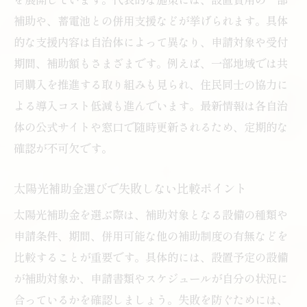
エコキュート活用で太陽光住宅の快適性向
補助や、蓄電池との併用支援などが挙げられます。具体
上
的な支援内容は自治体によって異なり、申請対象や受付
補助金を最大化するエコキュート選びのポ
期間、補助額もさまざまです。例えば、一部地域では共
イント
同購入を推進する取り組みも見られ、住民同士の協力に
福岡県で後悔しない太陽光導入のためのチェッ
よる導入コスト低減も進んでいます。最新情報は各自治
クポイント
体の公式サイトや窓口で随時更新されるため、定期的な
太陽光導入前に知るべき後悔しない秘訣
確認が不可欠です。
福岡県で太陽光設置時の注意点と落とし穴
太陽光補助金選びで失敗しない比較ポイント
補助金申請で失敗しないための事前準備
太陽光補助金を選ぶ際は、補助対象となる設備の種類や
太陽光導入体験談から学ぶ後悔しない方法
申請条件、期間、併用可能な他の補助制度の有無などを
太陽光補助金活用で後悔を防ぐ情報収集術
比較することが重要です。具体的には、設置予定の設備
福岡県で賢く太陽光を選ぶためのチェック
が補助対象か、申請書類やスケジュールが自分の状況に
項目
合っているかを確認しましょう。失敗を防ぐためには、