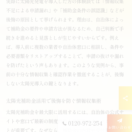
実際に太陽光発電を導入した方の体験談では「情報収集
不足による申請漏れ」や「補助金条件の誤認識」などが
後悔の原因として挙げられます。理由は、自治体によっ
て補助金の要件や申請方法が異なるため、自己判断で手
続きを進めると見落としが生じやすいからです。例え
ば、導入前に複数の業者や自治体窓口に相談し、条件や
必要書類をリストアップすることで、申請の抜けや漏れ
を防げたという声もあります。このような実例から、事
前の十分な情報収集と確認作業を徹底することが、後悔
しない太陽光導入の鍵となります。
太陽光補助金活用で後悔を防ぐ情報収集術
太陽光補助金を最大限に活用するには、自治体の公式サ
イトや窓口で最新の制度情報を定期的にチェックするこ
0120-972-254
お問い合わせ
とが重要です。なぜなら、補助金の内容や受付期間が年