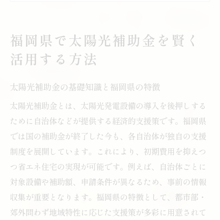
太陽光補助金選びで失敗しない比較ポイン
ト
福岡県で太陽光補助金を賢く
太陽光補助金と福岡県の省エネ住宅の関係
活用する方法
性
最新2025年の福岡県太陽光補助金動向を解説
太陽光補助金の基礎知識と福岡県の特徴
太陽光補助金2025年の最新トレンドを解説
太陽光補助金とは、太陽光発電設備の導入を後押しする
福岡県の2025年度太陽光支援策の変化点
ために自治体などが提供する経済的支援策です。福岡県
2025年太陽光補助金申請時の注意事項
では国の補助金が終了した今も、各自治体が独自の支援
太陽光補助金2025年の予算や条件の傾向
制度を展開しています。これにより、初期費用を抑えつ
つ省エネ住宅の実現が可能です。例えば、自治体ごとに
過去と比較した2025年太陽光補助金の違い
対象設備や補助額、申請条件が異なるため、事前の情報
今後の太陽光補助金動向と住宅選びの指針
収集が重要となります。福岡県の特徴として、都市部・
蓄電池と太陽光を組み合わせる省エネ住宅の実
郊外問わず地域特性に応じた支援策が多彩に用意されて
現法