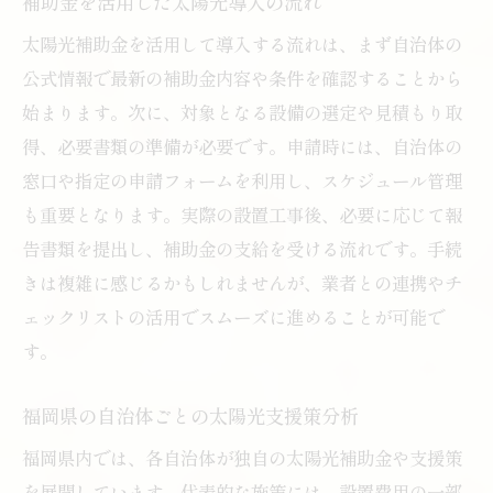
補助金を活用した太陽光導入の流れ
用
太陽光補助金を活用して導入する流れは、まず自治体の
福岡県の補助金がもたらす住宅の経済的効
公式情報で最新の補助金内容や条件を確認することから
果
始まります。次に、対象となる設備の選定や見積もり取
太陽光導入で省エネ住宅化を実現する方法
得、必要書類の準備が必要です。申請時には、自治体の
補助金情報を生かした省エネ住宅プラン例
窓口や指定の申請フォームを利用し、スケジュール管理
太陽光補助金活用で未来志向の住宅づくり
も重要となります。実際の設置工事後、必要に応じて報
省エネ住宅と太陽光補助金の最新動向チェ
告書類を提出し、補助金の支給を受ける流れです。手続
ック
きは複雑に感じるかもしれませんが、業者との連携やチ
エコキュートと太陽光の補助金活用術を検証
ェックリストの活用でスムーズに進めることが可能で
す。
太陽光とエコキュート補助金の連携活用法
福岡県でのエコキュート補助金最新事情
福岡県の自治体ごとの太陽光支援策分析
エコキュートと太陽光のセット導入の魅力
福岡県内では、各自治体が独自の太陽光補助金や支援策
太陽光補助金と省エネ設備の相乗効果分析
を展開しています。代表的な施策には、設置費用の一部