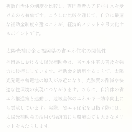
太陽光補助金の条件や申請の流れをわかりやす
複数自治体の制度を比較し、専門業者のアドバイスを受
く整理
けるのも有効です。こうした比較を通じて、自分に最適
太陽光補助金の主な条件と申請ステップ解
な補助金制度を選ぶことが、経済的メリットを最大化す
説
るポイントです。
福岡県の太陽光申請書類と準備ポイント
補助金申請のタイミングと流れを詳しく紹
太陽光補助金と福岡県の省エネ住宅の関係性
介
福岡県における太陽光補助金は、省エネ住宅の普及を強
太陽光補助金申請でよくある疑問と対策
力に後押ししています。補助金を活用することで、太陽
条件を満たすための太陽光導入準備術
光発電や蓄電池の導入が身近になり、光熱費の削減や快
適な住環境の実現につながります。さらに、自治体の省
福岡県で確実に太陽光補助金を得るコツ
エネ推進策と連動し、地域全体のエネルギー効率向上に
共同購入やセット導入で補助金メリットを最大
も貢献しています。実際、省エネ住宅を目指す際には、
化するコツ
太陽光補助金の活用が経済的にも環境面でも大きなメリ
太陽光共同購入の補助金活用ポイント
ットをもたらします。
セット導入で太陽光補助金を増やす方法