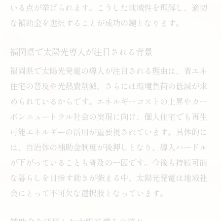
いる点が挙げられます。こうした地域性を理解し、適切
太陽光と蓄電池の連携で省エネ住宅を目指
な補助金を選択することが成功の鍵となります。
す
蓄電池導入時の福岡県補助金活用ポイント
福岡県で太陽光導入が注目される背景
太陽光と蓄電池の補助金併用メリット解説
福岡県で太陽光発電の導入が注目される理由は、省エネ
省エネ住宅に最適な太陽光と蓄電池の選び
住宅の普及や光熱費削減、さらには環境負荷の低減が求
方
められているからです。エネルギーコストの上昇やカー
福岡県で太陽光と蓄電池を賢く組み合わせ
ボンニュートラル社会の実現に向け、個人住宅でも再生
るコツ
可能エネルギーの活用が重要視されています。具体的に
太陽光補助金利用で実現する快適な省エネ
は、自治体の補助金制度が後押しとなり、導入ハードル
生活
が下がっていることも普及の一因です。今後も持続可能
な暮らしを目指す動きが強まる中、太陽光発電は地域社
省エネ住宅を目指すなら福岡県の補助金情報に
会にとって不可欠な選択肢となっています。
注目
省エネ住宅化に不可欠な太陽光補助金の活