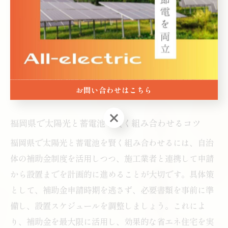
電力消費パターンや設置スペース、自治体の補助要件を
考慮することが重要です。具体的には、日中の電力使用
量が多い家庭は高出力型太陽光発電、夜間利用が多い場
合は大容量蓄電池が適しています。補助金対象製品を選
ぶことで、経済的な負担も軽減できます。自宅の条件を
お問い合わせはこちら
踏まえ、最適な機器選定を行いましょう。
お問い合わせはこちら
福岡県で太陽光と蓄電池を賢く組み合わせるコツ
福岡県で太陽光と蓄電池を賢く組み合わせるには、自治
体の補助金制度を活用しつつ、施工業者と連携して申請
から設置までを計画的に進めることが大切です。具体策
として、補助金申請時期を逃さず、必要書類を事前に準
備し、設置スケジュールを調整しましょう。これによ
り、補助金を最大限に活用し、効果的な省エネ住宅を実