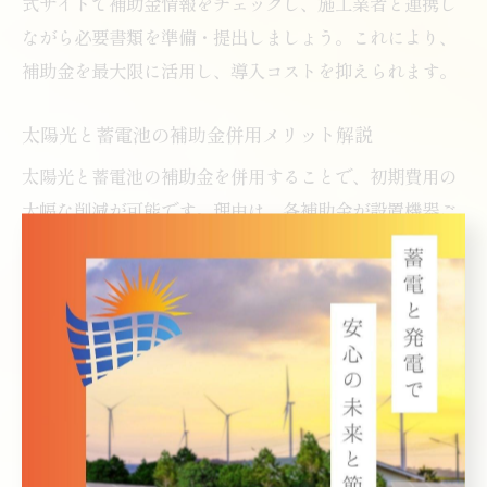
式サイトで補助金情報をチェックし、施工業者と連携し
ながら必要書類を準備・提出しましょう。これにより、
補助金を最大限に活用し、導入コストを抑えられます。
太陽光と蓄電池の補助金併用メリット解説
太陽光と蓄電池の補助金を併用することで、初期費用の
大幅な削減が可能です。理由は、各補助金が設置機器ご
とに適用されるため、合計で受けられる支援額が増える
ためです。例えば、太陽光発電と蓄電池の両方に補助金
を申請し、トータルの投資負担を軽減する事例が多く見
られます。補助金の併用は、経済的メリットを最大化
し、省エネ住宅へのステップを加速します。
省エネ住宅に最適な太陽光と蓄電池の選び方
省エネ住宅に最適な太陽光・蓄電池の選び方は、家庭の