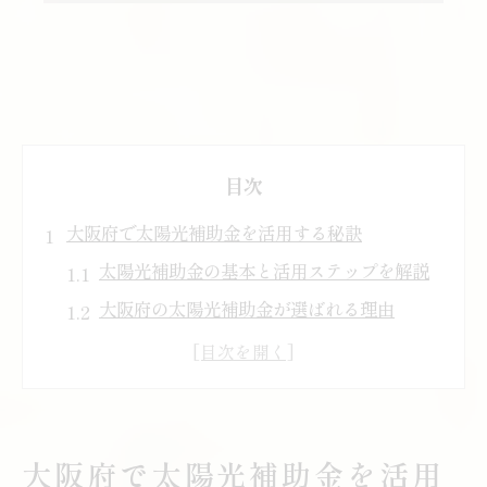
目次
大阪府で太陽光補助金を活用する秘訣
太陽光補助金の基本と活用ステップを解説
大阪府の太陽光補助金が選ばれる理由
太陽光補助金を逃さない最新情報収集法
申請前に知っておきたい太陽光の注意点
太陽光補助金で賢く導入するための要点
太陽光導入を考えるなら知るべき補助金情報
大阪府で太陽光補助金を活用