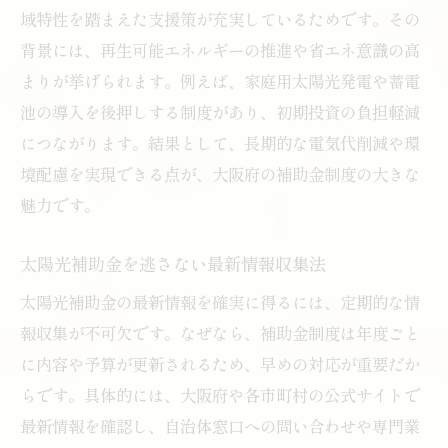
補助金選びで失敗しない太陽光導入術
域特性を踏まえた支援策が充実しているためです。その
背景には、再生可能エネルギーの推進や省エネ意識の高
太陽光補助金で省エネ効果を高めるポイン
まりが挙げられます。例えば、家庭用太陽光発電や蓄電
ト
池の導入を後押しする制度があり、初期投資の負担軽減
エアコン補助金と太陽光の活用ノウハウ
につながります。結果として、長期的な電気代削減や環
太陽光補助金の比較で自宅に最適な選択を
境配慮を実現できる点が、大阪府の補助金制度の大きな
補助金申請で押さえたい太陽光のポイント
魅力です。
太陽光補助金申請時の必須チェックリスト
申請書類の準備と太陽光の注意事項まとめ
太陽光補助金を逃さない最新情報収集法
太陽光補助金の申請期間と流れを徹底解説
太陽光補助金の最新情報を確実に得るには、定期的な情
太陽光補助金申請でよくある質問と回答集
報収集が不可欠です。なぜなら、補助金制度は年度ごと
に内容や予算が更新されるため、早めの対応が重要だか
申請ミスを防ぐ太陽光補助金のポイント
らです。具体的には、大阪府や各市町村の公式サイトで
太陽光の費用対効果を高める補助金活用術
最新情報を確認し、自治体窓口への問い合わせや専門業
太陽光補助金で費用回収期間を短縮する方