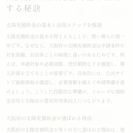
太陽光導入時に押さえる補助金の選択基準
する秘訣
大阪府の太陽光補助金の申請条件とは何か
太陽光補助金の申請手順と必要書類を整理
太陽光補助金の基本と活用ステップを解説
蓄電池補助金も活用できる最新活用法
太陽光補助金の基本を押さえることが、賢い導入の第一
太陽光発電と補助金の組み合わせ事例
歩です。なぜなら、大阪府の太陽光補助金は申請条件や
対象設備、自治体ごとの制度に違いがあるためです。例
2025年の大阪府太陽光補助金最新動向
えば、申請対象や必要書類、受付期間などを確認し、導
2025年注目の太陽光補助金制度の変化点
入計画を立てることが重要です。具体的には、公式サイ
太陽光補助金2025年の申請方法と注意点
トで最新情報を確認し、必要書類を揃えて申請準備を進
大阪府太陽光・蓄電池補助金の見通し
めましょう。こうした段階的な準備が、スムーズな補助
太陽光補助金2025年はどうなるのか解説
金活用と太陽光の費用対効果向上につながります。
太陽光補助金の予算枠と先着順の注意
省エネも叶う太陽光補助金の選び方
大阪府の太陽光補助金が選ばれる理由
太陽光と省エネ家電補助金の賢い併用法
大阪府の太陽光補助金が多くの方に選ばれる理由は、地