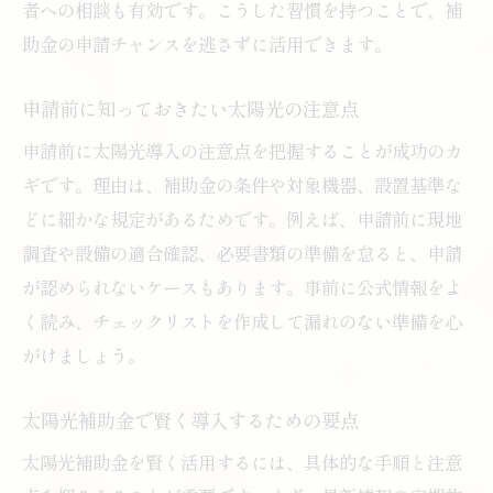
者への相談も有効です。こうした習慣を持つことで、補
法
助金の申請チャンスを逃さずに活用できます。
太陽光補助金活用で得られるメリットとは
太陽光発電の費用対効果を徹底シミュレー
申請前に知っておきたい太陽光の注意点
ション
申請前に太陽光導入の注意点を把握することが成功のカ
補助金利用で太陽光導入コストを抑える極
ギです。理由は、補助金の条件や対象機器、設置基準な
意
どに細かな規定があるためです。例えば、申請前に現地
太陽光と蓄電池補助金の併用テクニック
調査や設備の適合確認、必要書類の準備を怠ると、申請
が認められないケースもあります。事前に公式情報をよ
く読み、チェックリストを作成して漏れのない準備を心
がけましょう。
太陽光補助金で賢く導入するための要点
太陽光補助金を賢く活用するには、具体的な手順と注意