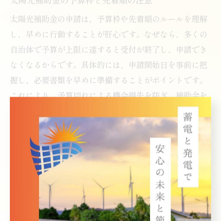
太陽光補助金の申請は、予算枠や先着順のルールを理解
し、早めに行動することが肝心です。なぜなら、多くの
自治体で予算が上限に達すると受付が終了し、申請でき
なくなるからです。具体的には、申請開始日を事前に把
握し、必要書類を早めに準備することがポイントです。
これにより、予算切れによる機会損失を防ぎ、補助金を
確実に受け取ることが可能となります。
省エネも叶う太陽光補助金の
選び方
太陽光と省エネ家電補助金の賢い併用法