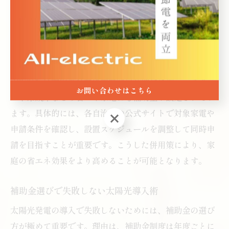
太陽光発電の導入時、省エネ家電補助金と併用すること
で、家庭のエネルギーコスト削減効果を最大限に引き出
せます。なぜなら、太陽光補助金だけでなく、省エネ家
電の補助金も利用することで、初期投資の負担軽減と運
用コストの低減が同時に実現できるからです。例えば、
大阪府では太陽光発電や蓄電池の補助金に加え、エアコ
お問い合わせはこちら
ンや冷蔵庫などの省エネ家電にも補助金が設定されてい
ます。具体的には、各自治体の公式サイトで対象家電や
お問い合わせはこちら
申請条件を確認し、設置スケジュールを調整して同時申
請を目指すことが重要です。こうした併用策により、家
庭の省エネ効果をより高めることが可能となります。
補助金選びで失敗しない太陽光導入術
太陽光発電の導入で失敗しないためには、補助金の選び
方が極めて重要です。理由は、補助金制度は年度ごとに