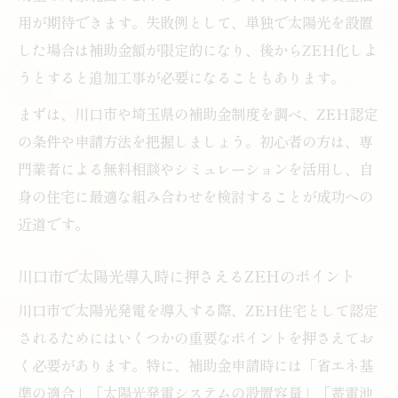
ZEHと太陽光の補助金を最大限活用するコ
用が期待できます。失敗例として、単独で太陽光を設置
ツ
した場合は補助金額が限定的になり、後からZEH化しよ
うとすると追加工事が必要になることもあります。
太陽光必須のZEH補助金要件をわかりやす
く解説
まずは、川口市や埼玉県の補助金制度を調べ、ZEH認定
蓄電池と太陽光を活かしたZEH住宅の申請
の条件や申請方法を把握しましょう。初心者の方は、専
方法
門業者による無料相談やシミュレーションを活用し、自
ZEH Orientedと通常ZEHの補助金比較ポ
身の住宅に最適な組み合わせを検討することが成功への
イント
近道です。
太陽光発電とZEH申請で注意したいポイン
川口市で太陽光導入時に押さえるZEHのポイント
ト
川口市で太陽光発電を導入する際、ZEH住宅として認定
補助金一覧から見る川口市の太陽光メリット
されるためにはいくつかの重要なポイントを押さえてお
川口市補助金一覧で見る太陽光の優位性と
く必要があります。特に、補助金申請時には「省エネ基
は
準の適合」「太陽光発電システムの設置容量」「蓄電池