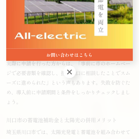
主な申請条件としては、川口市内の住宅であること、太
陽光発電システムが一定出力以上であること、施工業者
が認定を受けていることなどが挙げられます。申請には
見積書や設置計画書、本人確認書類など複数の書類が必
要となり、不備があると審査が遅れる原因になります。
お問い合わせはこちら
実際に申請を行った方からは、「事前に市のホームペー
お問い合わせはこちら
ジで必要書類を確認し、担当窓口に相談したことでスム
ーズに進められた」という声もあります。失敗を防ぐた
め、導入前に申請期間と条件をしっかりチェックしまし
ょう。
川口市の蓄電池補助金と太陽光の併用メリット
埼玉県川口市では、太陽光発電と蓄電池を組み合わせて