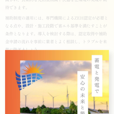
待できます。
補助制度の適用には、専門機関によるZEH認定が必要と
なる点や、設計・施工段階で省エネ基準を満たすことが
条件となります。導入を検討する際は、認定取得や補助
金申請の流れを事前に業者とよく相談し、トラブルを未
然に防ぎましょう。
太陽光発電導入前に知るべき申請期間と条件
太陽光発電を導入する際、補助金の申請期間や条件を正
確に把握することが非常に重要です。川口市の補助金は
年度ごとに申請受付期間が設定されており、予算上限に
達すると早期終了となる場合もあります。特に新年度開
始直後は申請が集中しやすいので、早めの準備が肝心で
す。