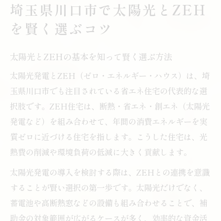
埼玉県川口市で太陽光とZEH
は
を賢く選ぶコツ
太陽光とZEH選択時の業者比較ポイント
太陽光発電導入で知っておきたい最新補助金情
太陽光とZEHの基本を知って賢く選ぶ方法
報
太陽光発電とZEH（ゼロ・エネルギー・ハウス）は、埼
川口市の太陽光補助金最新動向を徹底解説
玉県川口市でも注目されている省エネ住宅の代表的な選
太陽光発電の国・県・市補助金の違いと活
択肢です。ZEH住宅は、断熱・省エネ・創エネ（太陽光
用術
発電など）を組み合わせて、年間の消費エネルギーを実
ZEHを対象とする太陽光補助制度の特徴
質ゼロに近づける住宅を指します。こうした住宅は、光
太陽光発電導入前に知るべき申請期間と条
熱費の削減や環境負荷の低減に大きく貢献します。
件
太陽光発電の導入を検討する際は、ZEHとの連携を意識
川口市の蓄電池補助金と太陽光の併用メリ
することが賢い選択の第一歩です。太陽光だけでなく、
ット
蓄電池や高断熱窓などの設備も組み合わせることで、補
ZEH住宅の補助金活用術を詳しく解説
助金の対象範囲が広がるケースが多く、効率的な資金活