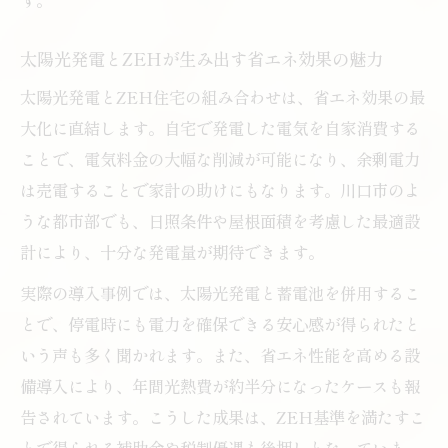
策
太陽光発電とZEHが生み出す省エネ効果の魅力
省エネ住宅へ導くZEHと蓄電池の活用法
太陽光と蓄電池で実現する省エネ住宅の魅
太陽光発電とZEH住宅の組み合わせは、省エネ効果の最
力
大化に直結します。自宅で発電した電気を自家消費する
ことで、電気料金の大幅な削減が可能になり、余剰電力
ZEH住宅で太陽光と蓄電池を最大活用する
は売電することで家計の助けにもなります。川口市のよ
方法
うな都市部でも、日照条件や屋根面積を考慮した最適設
太陽光発電の余剰電力を蓄電池で賢く使う
計により、十分な発電量が期待できます。
コツ
実際の導入事例では、太陽光発電と蓄電池を併用するこ
省エネと快適性を両立するZEHの工夫ポイ
とで、停電時にも電力を確保できる安心感が得られたと
ント
いう声も多く聞かれます。また、省エネ性能を高める設
ZEH住宅の断熱性能と太陽光の相乗効果
備導入により、年間光熱費が約半分になったケースも報
告されています。こうした成果は、ZEH基準を満たすこ
とで得られる補助金や税制優遇も後押しとなっていま