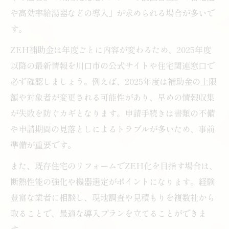
太陽光導入で得られる補助金と節約効果
や高効率給湯器などの導入」が求められる場合が多いで
ZEH住宅向け太陽光補助金のメリット比較
す。
蓄電池補助金とあわせた太陽光導入の利点
ZEH補助金は年度ごとに内容が変わるため、2025年度
川口市の補助金活用で太陽光費用を抑える
以降の最新情報を川口市の公式サイトや住宅関連窓口で
術
必ず確認しましょう。例えば、2025年度は補助金の上限
太陽光導入を後悔しないための実践ポイント
額や対象者が変更される可能性があり、早めの情報収集
太陽光導入前に確認すべきZEHの条件と注
が失敗を防ぐカギとなります。申請手続きは書類の不備
意点
や申請期間の見落としによるトラブルが多いため、事前
信頼できる太陽光業者の選び方と比較基準
準備が重要です。
太陽光とZEHで注意したい補助金申請の落
また、既存住宅のリフォームでZEH化を目指す場合は、
とし穴
断熱性能の強化や機器選定がポイントになります。経験
太陽光発電のデメリットと導入後の対策方
豊富な業者に相談し、現地調査や見積もりを複数社から
法
取ることで、最適な導入プランを立てることができま
川口市での太陽光導入トラブル事例と回避
す。