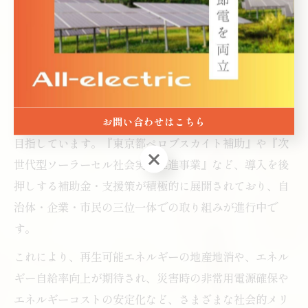
採用された例があり、今後の展開に期待が高まっていま
す。
ペロブスカイト導入で東京都が目指す未来
東京都では、ペロブスカイト太陽電池の導入を通じて、
持続可能な都市づくりとカーボンニュートラルの実現を
お問い合わせはこちら
目指しています。『東京都ペロブスカイト補助』や『次
お問い合わせはこちら
世代型ソーラーセル社会実装推進事業』など、導入を後
押しする補助金・支援策が積極的に展開されており、自
治体・企業・市民の三位一体での取り組みが進行中で
す。
これにより、再生可能エネルギーの地産地消や、エネル
ギー自給率向上が期待され、災害時の非常用電源確保や
エネルギーコストの安定化など、さまざまな社会的メリ