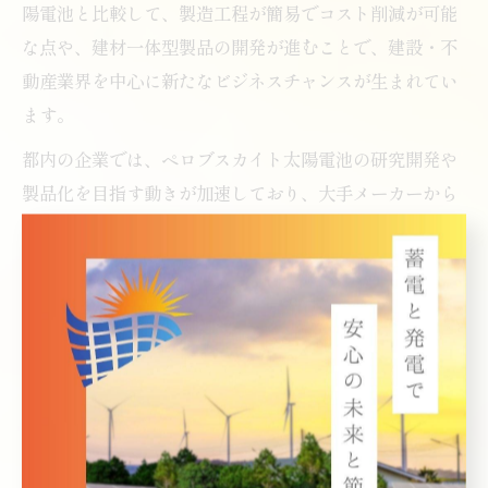
陽電池と比較して、製造工程が簡易でコスト削減が可能
な点や、建材一体型製品の開発が進むことで、建設・不
動産業界を中心に新たなビジネスチャンスが生まれてい
ます。
都内の企業では、ペロブスカイト太陽電池の研究開発や
製品化を目指す動きが加速しており、大手メーカーから
スタートアップまで多様なプレイヤーが参入していま
す。こうした動きは、雇用創出や関連産業の活性化にも
つながり、東京都全体の産業競争力向上に寄与していま
す。
一方で、技術標準化や品質管理、サプライチェーンの確
立など、新しい課題も浮上しています。成功事例とし
て、都内の建材メーカーがペロブスカイト太陽電池を組
み込んだ外装材を開発し、国内外の建築プロジェクトに