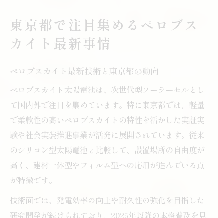
ペロブスカイト太陽電池の東京都での実証
例
東京都で注目集めるペロブス
ペロブスカイト特性が切り拓く東京の未来
カイト最新事情
ペロブスカイト特性が描く東京都の将来像
東京都におけるペロブスカイト活用の可能
ペロブスカイト最新技術と東京都の動向
性
ペロブスカイト太陽電池は、次世代型ソーラーセルとし
次世代型ソーラーセルで変わる東京の社会
て国内外で注目を集めています。特に東京都では、軽量
ペロブスカイト特性がもたらす産業変革
で柔軟性の高いペロブスカイトの特性を活かした実証実
ペロブスカイト導入で東京都が目指す未来
験や社会実装推進事業が活発に展開されています。従来
のシリコン型太陽電池と比較して、設置場所の自由度が
導入を進めるなら知っておきたいペロブスカイ
高く、建材一体型やフィルム型への応用が進んでいる点
トの実力
が特徴です。
ペロブスカイト導入前に知るべき特性とは
技術面では、発電効率の向上や耐久性の強化を目指した
東京都に最適なペロブスカイトの強み解説
研究開発が続けられており、2025年以降の本格普及を見
ペロブスカイト太陽電池の性能と耐久性