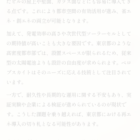
ト導入
たビルの屋上や壁面、ガラス面などにも容易に導入でき
る点です。これにより都市空間の有効活用が進み、省エ
ペロブスカイト補助金制度の最新情報を東
ネ・創エネの両立が可能となります。
京都で解説
補助金支援が進むペロブスカイト普及の現
加えて、発電効率の高さや次世代型ソーラーセルとして
場
の期待値が高いことも大きな要因です。東京都のような
高密度都市部では、設置スペースが限られるため、従来
東京都で活用できるペロブスカイト支援策
型の太陽電池よりも設計の自由度が求められます。ペロ
まとめ
ブスカイトはそのニーズに応える技術として注目されて
ペロブスカイト導入促進に貢献する補助金
います。
活用法
一方で、耐久性や長期的な運用に関する不安もあり、実
証実験や企業による検証が進められているのが現状で
す。こうした課題を乗り越えれば、東京都における再エ
ネ導入の切り札となる可能性があります。