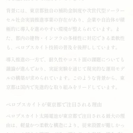
る訳
背景には、東京都独自の補助金制度や次世代型ソーラー
次世代型ソーラーセル社会実装と東京都の挑戦
セル社会実装推進事業の存在があり、企業や自治体が積
東京都が推進する次世代型ソーラーセル事
極的に導入を進めやすい環境が整えられています。ま
業
た、都内の建物・インフラの多様性に対応できる柔軟性
次世代型ソーラーセル社会実装推進の動向
も、ペロブスカイト技術の普及を後押ししています。
東京都で進むペロブスカイト社会実装への
導入推進の一方で、耐久性やコスト面の課題についても
課題
議論が進んでおり、実証実験を通じて現実的な運用モデ
ペロブスカイト次世代導入を支える東京都
ルの構築が求められています。このような背景から、東
の施策
京都は国内で先進的な取り組みをリードしています。
社会実装に向けた東京都のペロブスカイト
戦略
ペロブスカイトが東京都で注目される理由
補助金支援で広がるペロブスカイトの可能性
ペロブスカイト太陽電池が東京都で注目される最大の理
東京都の補助金が後押しするペロブスカイ
由は、軽量かつ柔軟な構造により、従来設置が難しかっ