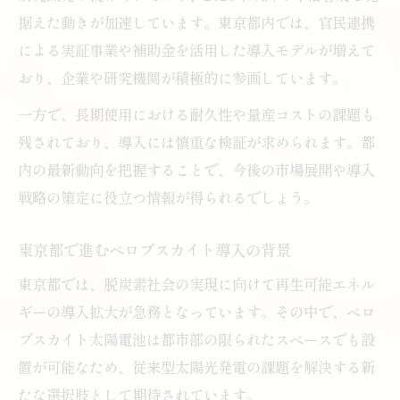
据えた動きが加速しています。東京都内では、官民連携
ペロブスカイト導入が期待される理由を分
による実証事業や補助金を活用した導入モデルが増えて
析
おり、企業や研究機関が積極的に参画しています。
東京都で導入する際のペロブスカイトの実
一方で、長期使用における耐久性や量産コストの課題も
力
残されており、導入には慎重な検証が求められます。都
軽量性や高効率の秘密を東京都事例で探る
内の最新動向を把握することで、今後の市場展開や導入
ペロブスカイトの軽量性が生む東京都のメ
戦略の策定に役立つ情報が得られるでしょう。
リット
高効率ペロブスカイト採用事例を東京都で
東京都で進むペロブスカイト導入の背景
紹介
東京都では、脱炭素社会の実現に向けて再生可能エネル
東京都で進む軽量型ペロブスカイトの実証
ギーの導入拡大が急務となっています。その中で、ペロ
実験
ブスカイト太陽電池は都市部の限られたスペースでも設
ペロブスカイト高効率化の最新東京都事例
置が可能なため、従来型太陽光発電の課題を解決する新
ペロブスカイトの性能が東京都で評価され
たな選択肢として期待されています。