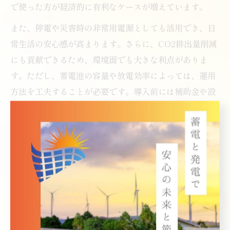
で使った方が経済的に有利なケースが増えています。
また、停電や災害時の非常用電源としても活用でき、日
常生活の安心感が高まります。さらに、CO2排出量削減
にも貢献できるため、環境面でも大きな利点がありま
す。ただし、蓄電池の容量や放電効率によっては、運用
方法を工夫することが必要です。導入前には補助金や設
置条件も確認しましょう。
住宅用蓄電池が支えるエコで安心な暮らし方
住宅用蓄電池を活用したエコな暮らしは、電力会社への
依存を減らし、家庭内で発電した電気を最大限に活用す
る新しい生活スタイルです。太陽光発電の余剰電力を蓄
電し、必要なタイミングで使うことで、エネルギーの自
給自足が進みます。