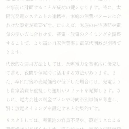
余剰電力利用で住宅用蓄電池の節約効果ア
を事前に計画することが成功の鍵となります。特に、太
ップ
陽光発電システムとの連携や、家庭の消費パターンに合
住宅用蓄電池の運用方法を工夫してコスト
わせた設定が重要です。たとえば、家族の在宅時間や電
削減
気の使い方に合わせて、蓄電・放電のタイミングを調整
住宅用蓄電池と余剰電力の組み合わせ活用
することで、より高い自家消費率と電気代削減が期待で
術
きます。
家庭でできる住宅用蓄電池の節電テクニッ
代表的な運用方法としては、余剰電力を蓄電池に優先し
ク
て蓄え、夜間や停電時に活用する方法があります。ま
卒FIT後の余剰電力と自家消費率向上術
た、卒FIT後の売電価格が低下した場合には、売電より
住宅用蓄電池で卒FIT後の余剰電力を有効
も自家消費を重視した運用がメリットを発揮します。さ
活用
らに、電力会社の料金プランや時間帯別単価を考慮し、
卒FIT後の自家消費率を住宅用蓄電池で高
賢く放電タイミングを設定すると効果的です。
める方法
リスクとしては、蓄電池の容量不足や、設定ミスによる
住宅用蓄電池が叶える卒FIT後の新しい電
買電増加が挙げられます。導入前には、家庭の年間消費