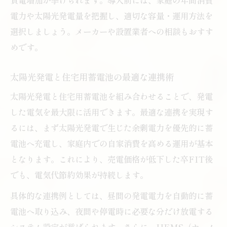
力運用
電力や太陽光発電量を把握し、適切な容量・運用方法を
余剰電力を住宅用蓄電池で賢く使うポイン
選択しましょう。メーカーや設置業者への相談もおすす
ト
めです。
住宅用蓄電池による卒FIT後の電気代最適
化
太陽光発電と住宅用蓄電池の最適な連携術
災害時にも頼れる住宅用蓄電池の魅力
太陽光発電と住宅用蓄電池を組み合わせることで、発電
住宅用蓄電池が災害時にも活躍する理由
した電気を最大限に活用できます。最適な連携を実現す
るには、まず太陽光発電で生じた余剰電力を優先的に蓄
余剰電力活用で非常時も安心な住宅用蓄電
電池へ充電し、家庭内での自家消費を高める運用が基本
池
となります。これにより、売電価格が低下した卒FIT後
住宅用蓄電池で停電時の電力確保を実現
でも、電気代節約効果が持続します。
住宅用蓄電池の災害対策としてのメリット
具体的な連携例としては、昼間の発電電力を自動的に蓄
住宅用蓄電池で家族を守る備えを強化
電池へ取り込み、夜間や停電時に必要な分だけ放電する
システム設定が挙げられます。さらに、HEMS（ホーム