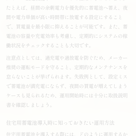
方
たとえば、昼間の余剰電力を優先的に蓄電池へ蓄え、夜
太陽光発電の余剰電力は蓄電できるのか
間や電力単価が高い時間帯に放電する設定にすること
住宅用蓄電池で余剰電力を貯める仕組みを
で、買電量を最小限に抑えることが可能です。また、蓄
解説
電池の容量や充電効率も考慮し、定期的にシステムの稼
働状況をチェックすることも大切です。
太陽光発電と住宅用蓄電池の連携ポイント
余剰電力は住宅用蓄電池で有効活用が可能
注意点としては、過充電や過放電を防ぐため、メーカー
か
推奨の運転モードを守ること、定期的なメンテナンスを
住宅用蓄電池による余剰電力の蓄電事例紹
怠らないことが挙げられます。失敗例として、設定ミス
介
で蓄電池が満充電にならず、夜間の買電が増えてしまう
ケースも見られるため、運用開始時には十分に取扱説明
余剰電力が住宅用蓄電池で蓄電できる理由
書を確認しましょう。
蓄電池運用がもたらす電気代節約の極意
住宅用蓄電池で電気代を減らす運用ポイン
住宅用蓄電池導入時に知っておきたい運用方法
ト
住宅用蓄電池を導入する際には、どのように運用するか