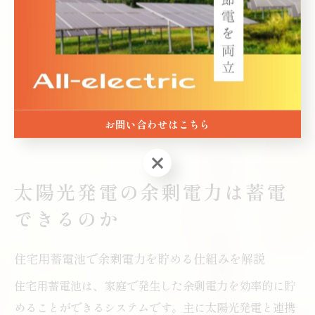
特に停電や災害時には、蓄電池が家庭のバックアップ電
源となり、冷蔵庫や照明など最低限の生活インフラを維
持できます。日常的にも、ピーク時の電力消費を抑え、
光熱費の削減や地球環境への配慮が実現します。家族構
成やライフスタイルに合わせた運用が、より安心で快適
お問い合わせはこちら
なエコライフの実現につながります。
お問い合わせはこちら
太陽光発電の余剰電力は蓄電
できるのか
住宅用蓄電池で余剰電力を貯める仕組みを解説
住宅用蓄電池は、家庭で発生した余剰電力を効率的に貯
めることができるシステムです。主に太陽光発電と連携