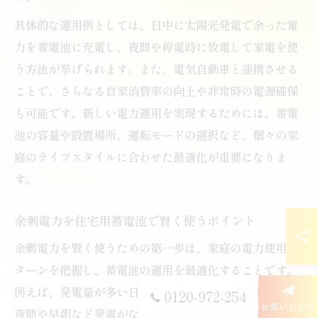
具体的な運用例としては、日中に太陽光発電で余った電
力を蓄電池に充電し、夜間や停電時に放電して家電を使
う方法が挙げられます。また、電気自動車と連携させる
ことで、さらなる自家消費率の向上や非常時の電源確保
も可能です。新しい電力運用を実現するためには、蓄電
池の容量や設置場所、運転モードの選択など、個々の家
庭のライフスタイルに合わせた最適化が重要になりま
す。
余剰電力を住宅用蓄電池で賢く使うポイント
余剰電力を賢く使うための第一歩は、家庭の電力使用パ
ターンを把握し、蓄電池の運用を最適化することです。
例えば、発電量が多い日中は蓄電池への充電を優先し、
0120-972-254
お問い合わせ
夜間や早朝など発電がない時間帯に蓄電池からの放電で