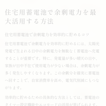
電力会社に頼らない住宅用蓄電池の使い方
住宅用蓄電池で余剰電力を最
余剰電力で住宅用蓄電池の自家消費率を高
大活用する方法
める方法
余剰電力を活かした新しい省エネ暮らし
住宅用蓄電池で余剰電力を効率的に貯めるコツ
住宅用蓄電池で叶える無駄のない電力活用
住宅用蓄電池で余剰電力を効率的に貯めるには、太陽光
法
発電で生まれる日中の余剰電力を無駄なく蓄電池へ充電
余剰電力を住宅用蓄電池で賢く活用する生
することが重要です。特に、発電量が多い晴天の日や、
活術
家族が日中不在で使用電力が少ない場合は、余剰電力が
住宅用蓄電池がもたらす快適な省エネライ
多く発生しやすくなります。この余剰分を確実に蓄電池
フ
へ回すことで、自家消費率を高め、電気代削減にもつな
余剰電力を住宅用蓄電池で使うメリットと
がります。
は
効率的に貯めるための具体的な方法としては、蓄電池の
住宅用蓄電池が支えるエコで安心な暮らし
タイマー設定機能やエコモードの活用が挙げられます。