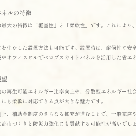
量産化やコスト削減を支える技術革新の実態
パネルの特徴
ペロブスカイトの耐久性と発電効率の進化
の最大の特徴は「軽量性」と「柔軟性」です。これにより
普及拡大へ向けたペロブスカイトの課題と対策
今注目のペロブスカイト太陽電池の魅力
性を生かした設置方法も可能です。設置時は、耐候性や安
ペロブスカイト太陽電池が注目される理由
設やオフィスビルでペロブスカイトパネルを活用した省エ
軽量性と設置自由度が生み出す新たな価値
ペロブスカイト太陽電池の環境負荷低減効果
展望
他技術と比較したペロブスカイトの強み
お問い合わせはこちら
お問い合わせはこちら
内の再生可能エネルギー比率向上や、分散型エネルギー社
東京都での導入が加速するペロブスカイトの魅力
らにも柔軟に対応できる点が大きな魅力です。
向上、補助金制度のさらなる拡充が進むことで、一般家庭
な都市づくりと防災力強化にも貢献する可能性が高いでし