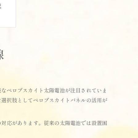
説
性
線
概要
能なペロブスカイト太陽電池が注目されていま
な選択肢としてペロブスカイトパネルの活用が
法
の対応があります。従来の太陽電池では設置困