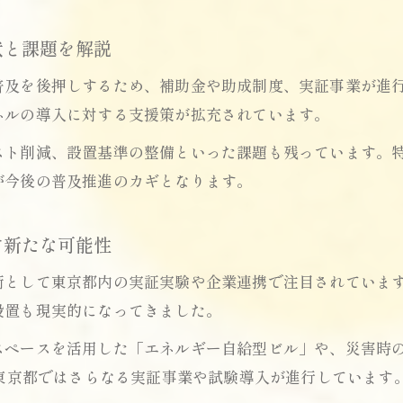
補助金を最大限活用できるペロブスカイト導入法
東京都補助対象となるペロブスカイトの条件
状と課題を解説
ペロブスカイトパネルの比較と選定実践ガイド
普及を後押しするため、補助金や助成制度、実証事業が進
補助金利用時のペロブスカイトパネル導入手順
ネルの導入に対する支援策が拡充されています。
実証実験が明かす東京都のエネルギー革新
スト削減、設置基準の整備といった課題も残っています。
東京都のペロブスカイト実証実験の現状と成果
が今後の普及推進のカギとなります。
実証実験で明らかになったペロブスカイトの実力
ペロブスカイト実証事例から見る技術革新の動向
す新たな可能性
東京都のエネルギー革新を支える実証実験とは
術として東京都内の実証実験や企業連携で注目されていま
ペロブスカイト実験の社会実装に向けた課題
設置も現実的になってきました。
普及拡大へ導くペロブスカイトの技術動向
スペースを活用した「エネルギー自給型ビル」や、災害時
ペロブスカイト普及を加速させる最新技術とは
、東京都ではさらなる実証事業や試験導入が進行しています
インクジェット技術など新たな開発動向を解説