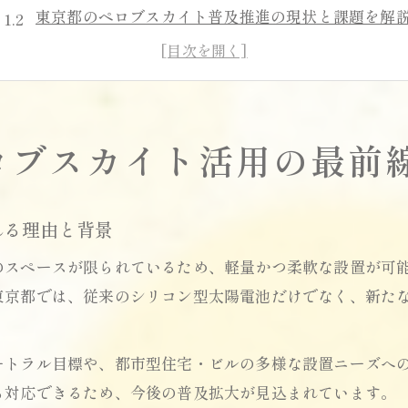
東京都のペロブスカイト普及推進の現状と課題を解
最前線のペロブスカイト技術が生み出す新たな可能
東京都内設置に適したペロブスカイトパネルの特徴
ペロブスカイト活用のメリットと将来展望
ロブスカイト活用の最前
ペロブスカイト導入に役立つ支援策最新情報
ペロブスカイト導入を後押しする東京都の補助制度
ペロブスカイト関連の支援策や助成金の最新動向
れる理由と背景
申請時期や対象事業者に関する最新情報を紹介
のスペースが限られているため、軽量かつ柔軟な設置が可
ペロブスカイト支援策を活用するコツと注意点
東京都では、従来のシリコン型太陽電池だけでなく、新た
都の支援策でペロブスカイト導入コストを抑える方
補助金を活かすペロブスカイトパネル選び
ートラル目標や、都市型住宅・ビルの多様な設置ニーズへ
ペロブスカイトパネル選びで重視すべきポイント
ら対応できるため、今後の普及拡大が見込まれています。