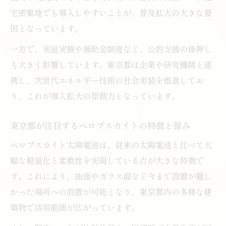
ペロブスカイトを活用した実証実験の現状
宅密集地でも導入しやすいことが、普及拡大の大きな要
分析
因となっています。
太陽光分野で注目のペロブスカイト最新情
一方で、実証実験や補助金制度など、公的支援の後押し
報
も大きく影響しています。東京都は企業や研究機関と連
ペロブスカイト太陽電池の実用化は東京都でど
携し、次世代エネルギー技術の社会実装を推進してお
う進む
り、これが導入拡大の原動力となっています。
ペロブスカイト太陽電池の実用化最新スケ
ジュール
東京都が注目するペロブスカイトの特徴と強み
東京都内で進む実用化プロジェクトの現状
ペロブスカイト太陽電池は、従来の太陽電池と比べて大
実用化時期を左右する技術的課題と解決策
幅な軽量化と柔軟性を実現している点が大きな特徴で
ペロブスカイト実用化へ向けた東京都の支
す。これにより、曲面やガラス面など今まで設置が難し
援体制
かった場所への設置が可能となり、東京都内の多様な建
企業が注目すべき実用化事例と導入ポイン
築物で活用範囲が広がっています。
ト