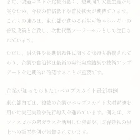
また、製造コストが比較的低く、短期間で大量生産が可
補助金活用を目指すならペロブスカイト最新情
能なため、今後の価格低下や普及拡大が期待できます。
報をチェック
これらの強みは、東京都が進める再生可能エネルギーの
ペロブスカイト導入時の東京都補助金制度
普及政策と合致し、次世代型ソーラーセルとして注目さ
の概要
れています。
補助金活用でペロブスカイト導入コストを
ただし、耐久性や長期信頼性に関する課題も指摘されて
削減
おり、企業や自治体は最新の実証実験結果や技術アップ
申請前に確認したいペロブスカイト補助条
デートを定期的に確認することが重要です。
件
企業が知っておきたいペロブスカイト最新事例
ペロブスカイト補助金の最新申請スケジュ
ール
東京都内では、複数の企業がペロブスカイト太陽電池を
企業向けペロブスカイト補助金活用事例紹
用いた実証実験や先行導入を進めています。例えば、オ
介
フィスビルの窓ガラスを活用した発電や、既存建物の屋
上への設置事例が報告されています。
東京都における実証実験の進展と導入時期の展