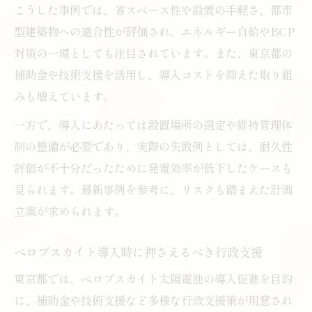
望
こうした事例では、省スペース性や設置の手軽さ、都市
ペロブスカイト実証実験の東京都での進捗
型建築物への適合性が評価され、エネルギー自給やBCP
状況
対策の一環としても注目されています。また、東京都の
補助金や技術支援を活用し、導入コストを抑えた取り組
実証実験結果が示すペロブスカイトの可能
みも増えています。
性
導入時期を見極めるための最新データ分析
一方で、導入にあたっては設置場所の選定や維持管理体
ペロブスカイト導入計画と実証実験の関係
制の整備が必要であり、実際の失敗例としては、耐久性
性
評価が不十分だったために発電効率が低下したケースも
見られます。最新事例を参考に、リスクも踏まえた計画
東京都内企業が実証実験から得た知見とは
立案が求められます。
ペロブスカイトで実現する未来の太陽光発電
ペロブスカイトがもたらす発電の新たな可
ペロブスカイト導入時に押さえるべき行政支援
能性
東京都では、ペロブスカイト太陽電池の導入促進を目的
太陽光発電の未来像とペロブスカイトの役
に、補助金や技術支援など多様な行政支援策が用意され
割