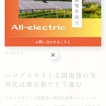
トの普及拡大に向けて、都が開催する各種イベントや説
明会も有効な情報源となっています。
導入時の注意点としては、実証段階での耐久性や発電量
の安定性、設置環境への適応性などが挙げられます。こ
れから導入を検討する方は、実際の導入事例や都の公式
お問い合わせはこちら
発表を参考に、コストと効果を冷静に見極めた判断が求
められます。
お問い合わせはこちら
ペロブスカイト太陽電池の実
用化は東京都でどう進む
ペロブスカイト太陽電池の実用化最新スケジュール