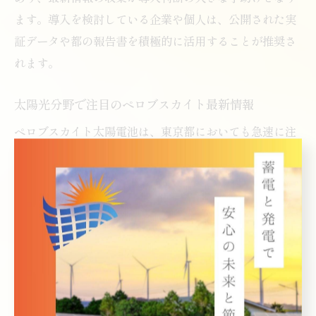
ます。導入を検討している企業や個人は、公開された実
証データや都の報告書を積極的に活用することが推奨さ
れます。
太陽光分野で注目のペロブスカイト最新情報
ペロブスカイト太陽電池は、東京都においても急速に注
目度を高めている次世代型太陽光パネルです。2024年現
在、技術の進展や実証結果を受けて、2025年以降の本格
的な実用化が現実味を帯びてきています。企業や自治体
からの問い合わせも増えており、導入検討の動きが活発
化しています。
特筆すべきは、東京都独自の補助金制度や支援策の充実
です。申請開始時期や条件は毎年度見直されるため、最
新情報の確認が不可欠です。これに加え、ペロブスカイ