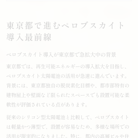
企業が知っておきたいペロブスカイト最新
事例
東京都で進むペロブスカイト
ペロブスカイト導入時に押さえるべき行政
導入最前線
支援
東京都内で進むペロブスカイトの普及状況
ペロブスカイト導入が東京都で急拡大中の背景
次世代型ソーラーセルの最新動向と東京都の動
東京都では、再生可能エネルギーの導入拡大を目指し、
き
ペロブスカイト太陽電池の活用が急速に進んでいます。
ペロブスカイトが牽引する次世代型ソーラ
背景には、東京都独自の脱炭素化目標や、都市部特有の
ーセルの進化
建物屋上や壁面など限られたスペースでも設置可能な柔
東京都のエネルギー政策とペロブスカイト
軟性が評価されている点があります。
の位置付け
従来のシリコン型太陽電池と比較して、ペロブスカイト
ソーラーセル新技術への東京都の支援策ま
は軽量かつ薄型で、設置が容易なため、多様な場所での
とめ
活用が現実的になりました。特に、都内の高層ビルや住