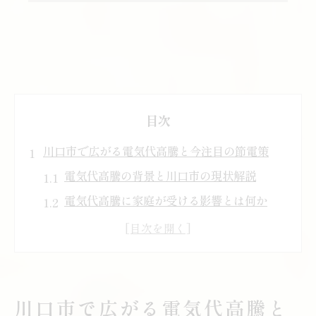
目次
川口市で広がる電気代高騰と今注目の節電策
電気代高騰の背景と川口市の現状解説
電気代高騰に家庭が受ける影響とは何か
川口市で注目の節電策の最新動向を紹介
電気代高騰対策に役立つ情報収集のコツ
電気代高騰に強い家庭を目指すポイント
家計を守る最新の電気代高騰対策まとめ
川口市で広がる電気代高騰と