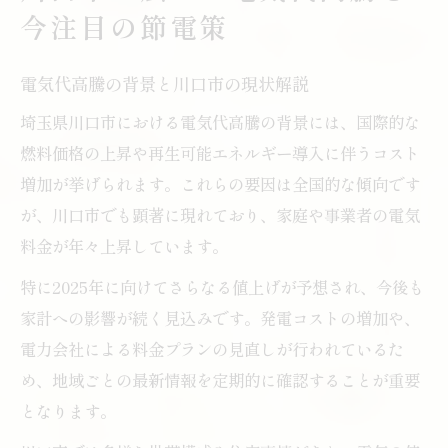
電気代高騰への家計防衛策を総まとめ
今注目の節電策
電気代高騰時に選びたい節約術の基本
家計を守るための電気代高騰対策を解説
電気代高騰の背景と川口市の現状解説
支援制度を活用した電気代高騰対処法
埼玉県川口市における電気代高騰の背景には、国際的な
電気代高騰下での見直しポイントを紹介
燃料価格の上昇や再生可能エネルギー導入に伴うコスト
増加が挙げられます。これらの要因は全国的な傾向です
節電を実践するなら今！川口市の賢い家計術
が、川口市でも顕著に現れており、家庭や事業者の電気
電気代高騰時代の賢い家計術を徹底解説
料金が年々上昇しています。
節電の基本と電気代高騰の関係を知ろう
特に2025年に向けてさらなる値上げが予想され、今後も
家計を守るための節電実践テクニック集
家計への影響が続く見込みです。発電コストの増加や、
電気代高騰を逆手に取る節約生活の工夫
電力会社による料金プランの見直しが行われているた
効果的な節電習慣の作り方と実例紹介
め、地域ごとの最新情報を定期的に確認することが重要
高騰する電気代に効く省エネ生活のすすめ
となります。
省エネ生活で電気代高騰に賢く対応する方