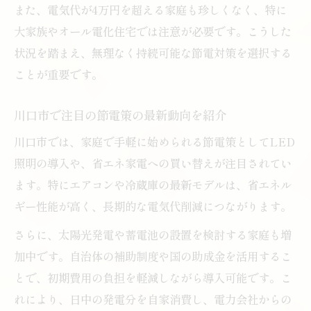
また、電気代が4万円を超える家庭も珍しくなく、特に
電気代高騰時代の情報収集と節約戦略
大家族やオール電化住宅では注意が必要です。こうした
最新の電気代高騰対策で支出を抑えよう
状況を踏まえ、無理なく持続可能な節電対策を選択する
節約を最大化するための電気代高騰対策
ことが重要です。
適切な情報選びで電気代高騰に対応する
川口市で注目の節電策の最新動向を紹介
川口市では、家庭で手軽に始められる節電策としてLED
照明の導入や、省エネ家電への買い替えが注目されてい
ます。特にエアコンや冷蔵庫の最新モデルは、省エネル
ギー性能が高く、長期的な電気代削減につながります。
さらに、太陽光発電や蓄電池の設置を検討する家庭も増
加中です。自治体の補助制度や国の助成金を活用するこ
とで、初期費用の負担を軽減しながら導入可能です。こ
れにより、日中の発電分を自家消費し、電力会社からの