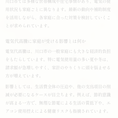
川口市では多様な世帯構成や住宅事情があり、電気の使
法
用状況も家庭ごとに異なります。最新の動向や補助制度
電気代高騰を抑える省エネ家電の選び方
を活用しながら、各家庭に合った対策を検討していくこ
家庭でできる省エネ習慣と電気代高騰対策
とが求められています。
電気代高騰時代の住まい省エネポイント集
省エネと電気代高騰対策の最新アイデア
電気代高騰に家庭が受ける影響とは何か
電気代高騰時代を生き抜く家庭の知恵とは
電気代高騰は、川口市の一般家庭にも大きな経済的負担
電気代高騰に強い家庭の知恵を紹介します
をもたらしています。特に電気使用量の多い夏や冬は、
請求額が急増しやすく、家計のやりくりに頭を悩ませる
家族で取り組む電気代高騰対策の工夫例
方が増えています。
電気代高騰に負けない生活スタイル作り
影響としては、生活費全体の圧迫や、他の支出項目の削
家庭内でできる電気代高騰対策の実践例
減が必要になるケースが目立ちます。例えば、節約意識
電気代高騰に備えるための意識改革とは
が高まる一方で、無理な節電による生活の質低下や、エ
最新情報を押さえて節約を最大化する方法
アコン使用控えによる健康リスクも指摘されています。
電気代高騰の最新情報を活用した節約術