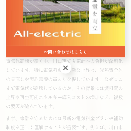
節電を実践するなら今！川口
市の賢い家計術
電気代高騰時代の賢い家計術を徹底解説
お問い合わせはこちら
電気代高騰が続く中、川口市でも家計への負担が深刻化
お問い合わせはこちら
しています。特に電気料金の急激な上昇は、光熱費全体
の見直しや節約意識の高まりを促しています。なぜここ
まで電気代が高騰しているのか、その背景には燃料費の
上昇や再生可能エネルギー導入コストの増加など、複数
の要因が絡んでいます。
まず、家計を守るためには最新の電気料金プランや補助
制度を正しく理解することが重要です。例えば、川口市