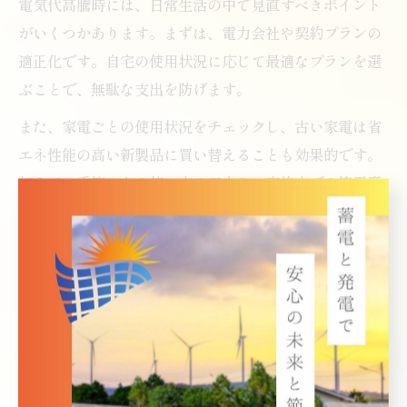
電気代高騰時には、日常生活の中で見直すべきポイント
がいくつかあります。まずは、電力会社や契約プランの
適正化です。自宅の使用状況に応じて最適なプランを選
ぶことで、無駄な支出を防げます。
また、家電ごとの使用状況をチェックし、古い家電は省
エネ性能の高い新製品に買い替えることも効果的です。
加えて、季節ごとの使い方の工夫や、家族内での節電意
識の共有も大切です。例えば、夏場のエアコンや冬場の
暖房の使い方を見直すだけでも消費電力は大きく変わり
ます。
見直しの際は、電気使用量の見える化や、毎月の明細チ
ェックを習慣化しましょう。失敗例として「見直しを怠
り、無駄な契約や使い方を続けてしまった」ケースもあ
るため、定期的な確認が家計防衛のカギとなります。