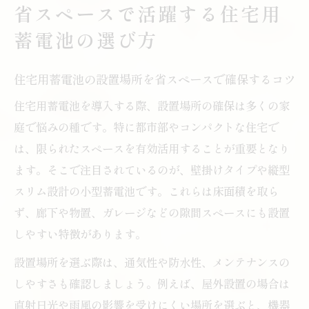
省スペースで活躍する住宅用
住宅用蓄電池とソーラーパネルの組み合わ
蓄電池の選び方
せ活用法
住宅用蓄電池の省スペース設置で生活動線
住宅用蓄電池の設置場所を省スペースで確保するコツ
を守る方法
住宅用蓄電池を導入する際、設置場所の確保は多くの家
住宅に最適なコンパクト蓄電池活用術
庭で悩みの種です。特に都市部やコンパクトな住宅で
コンパクト住宅用蓄電池の効果的な活用ア
は、限られたスペースを有効活用することが重要となり
イデア
ます。そこで注目されているのが、壁掛けタイプや縦型
住宅用蓄電池で日常の電気代を賢く節約す
スリム設計の小型蓄電池です。これらは床面積を取ら
る方法
ず、廊下や物置、ガレージなどの隙間スペースにも設置
小型住宅用蓄電池を普段使いするメリット
しやすい特徴があります。
住宅用蓄電池の導入で災害時にも安心な備
設置場所を選ぶ際は、通気性や防水性、メンテナンスの
えを実現
しやすさも確認しましょう。例えば、屋外設置の場合は
住宅用蓄電池とポータブル型の併用活用の
直射日光や雨風の影響を受けにくい場所を選ぶと、機器