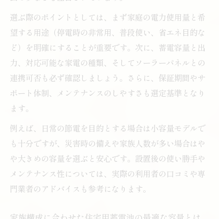
ン
選ぶ際のポイントとしては、まず家庭の電力使用量と希
望する用途（停電時の非常用、普段使い、省エネ目的な
住宅用蓄電池を持ち運んで使うメリットと
ど）を明確にすることが重要です。次に、蓄電容量と出
は
力、対応可能な家電の種類、そしてソーラーパネルとの
住宅用蓄電池とポータブル電源の違いを徹
連携可否も必ず確認しましょう。さらに、保証期間やサ
底解説
ポート体制、メンテナンスのしやすさも選定基準となり
ソーラー対応の住宅用蓄電池で自家発電を
ます。
実現
例えば、日常の節電を目的とする場合は小容量モデルで
ポータブル蓄電池の導入で日常生活がもっ
も十分ですが、災害時の備えや家族人数が多い場合はや
と便利に
や大きめの容量を選ぶと安心です。設置後の使い勝手や
家庭用蓄電池をスマートに導入するポイント
メンテナンス性については、実際の利用者の口コミや専
住宅用蓄電池を賢く選ぶための比較ポイン
門業者のアドバイスも参考になります。
ト
家庭用蓄電池の導入で得られる節約効果と
家族構成に合わせた住宅用蓄電池の最適な容量とは