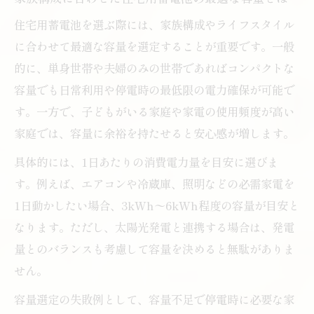
は
住宅用蓄電池を選ぶ際には、家族構成やライフスタイル
住宅用蓄電池の設置費用と導入後の実用性
に合わせて最適な容量を選定することが重要です。一般
を解説
的に、単身世帯や夫婦のみの世帯であればコンパクトな
住宅用蓄電池の長期利用を見据えた選び方
容量でも日常利用や停電時の最低限の電力確保が可能で
住宅用蓄電池はどんな家庭におすすめか
す。一方で、子どもがいる家庭や家電の使用頻度が高い
住宅空間に調和する蓄電池の設置アイデア
家庭では、容量に余裕を持たせると安心感が増します。
住宅用蓄電池を空間デザインに自然に取り
具体的には、1日あたりの消費電力量を目安に選びま
入れる方法
す。例えば、エアコンや冷蔵庫、照明などの必需家電を
小型住宅用蓄電池の設置でインテリアを損
1日動かしたい場合、3kWh〜6kWh程度の容量が目安と
なわない工夫
なります。ただし、太陽光発電と連携する場合は、発電
住宅用蓄電池を省スペースで美しく配置す
量とのバランスも考慮して容量を決めると無駄がありま
るコツ
せん。
住宅用蓄電池の設置場所を選ぶ際の注意点
容量選定の失敗例として、容量不足で停電時に必要な家