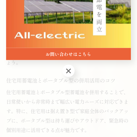
より、太陽光発電と組み合わせて長期間の停電にも柔軟
に対応する利用者も増えています。
注意点としては、蓄電池の容量や放電可能時間を事前に
確認し、非常時の優先家電を決めておくことが大切で
す。また、定期的な点検やメンテナンスを行うことで、
いざという時に確実に活用できる体制を整えておきまし
お問い合わせはこちら
ょう。
お問い合わせはこちら
住宅用蓄電池とポータブル型の併用活用のコツ
住宅用蓄電池とポータブル型蓄電池を併用することで、
日常使いから非常時まで幅広い電力ニーズに対応できま
す。特に、住宅用は据え置き型で家庭全体のバックアッ
プに、ポータブル型は持ち運びやアウトドア、緊急時の
個別用途に活用できる点が魅力です。