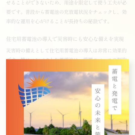
せることができないため、用途を限定して使う工夫が必
要です。普段から蓄電池の充放電状況をチェックし、効
率的な運用を心がけることが長持ちの秘訣です。
住宅用蓄電池の導入で災害時にも安心な備えを実現
災害時の備えとして住宅用蓄電池の導入は非常に効果的
です。特にコンパクトな蓄電池は、設置スペースの制約
が少なく、停電時にも最低限の電力供給を確保しやすい
点が評価されています。
実際の災害発生時には、冷蔵庫やスマートフォンの充
電、照明といった生活必需品への電力供給が重要です。
小型蓄電池でも、これらの最低限の家電に数時間から十
数時間程度電力を供給できるため、避難生活や在宅避難
時の安心感が大きく向上します。家庭用蓄電池の普及に