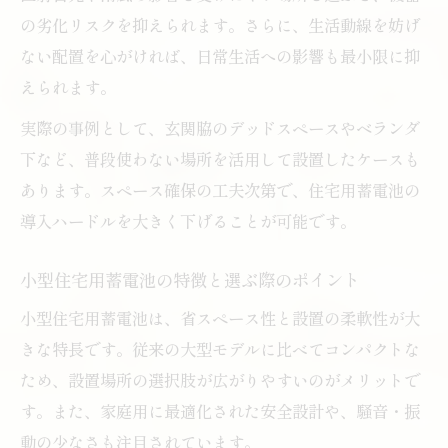
コツ
の劣化リスクを抑えられます。さらに、生活動線を妨げ
小型住宅用蓄電池がもたらす日常の安心感
ない配置を心がければ、日常生活への影響も最小限に抑
小型住宅用蓄電池で突然の停電にも慌てな
えられます。
い暮らし
実際の事例として、玄関脇のデッドスペースやベランダ
住宅用蓄電池導入で家族の安心を守るポイ
下など、普段使わない場所を活用して設置したケースも
ント
あります。スペース確保の工夫次第で、住宅用蓄電池の
住宅用蓄電池利用で普段使いの安心感を高
導入ハードルを大きく下げることが可能です。
めるコツ
小型住宅用蓄電池の特徴と選ぶ際のポイント
小型住宅用蓄電池が実現する快適なライフ
スタイル
小型住宅用蓄電池は、省スペース性と設置の柔軟性が大
住宅用蓄電池で備える災害時の電力確保方
きな特長です。従来の大型モデルに比べてコンパクトな
法
ため、設置場所の選択肢が広がりやすいのがメリットで
す。また、家庭用に最適化された安全設計や、騒音・振
ポータブル型住宅用蓄電池の新しい可能性
動の少なさも注目されています。
ポータブル住宅用蓄電池の特徴と活用シー