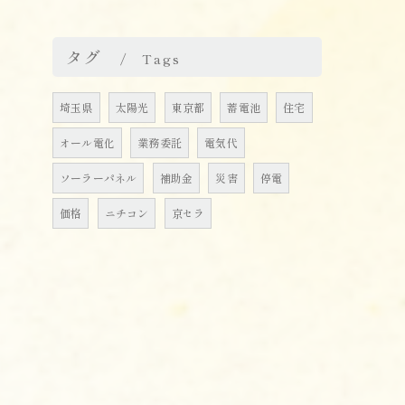
タグ
Tags
埼玉県
太陽光
東京都
蓄電池
住宅
オール電化
業務委託
電気代
ソーラーパネル
補助金
災害
停電
価格
ニチコン
京セラ