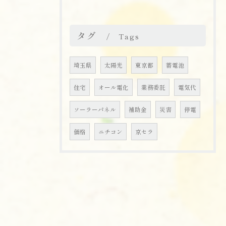
タグ
Tags
埼玉県
太陽光
東京都
蓄電池
住宅
オール電化
業務委託
電気代
ソーラーパネル
補助金
災害
停電
価格
ニチコン
京セラ