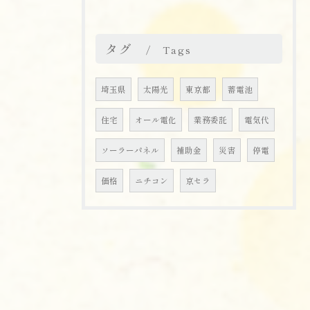
タグ
Tags
埼玉県
太陽光
東京都
蓄電池
住宅
オール電化
業務委託
電気代
ソーラーパネル
補助金
災害
停電
価格
ニチコン
京セラ