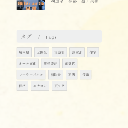
埼玉県Ｉ様邸 施工実績
タグ
Tags
埼玉県
太陽光
東京都
蓄電池
住宅
オール電化
業務委託
電気代
ソーラーパネル
補助金
災害
停電
価格
ニチコン
京セラ