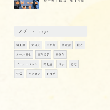
埼玉県Ｉ様邸 施工実績
タグ
Tags
埼玉県
太陽光
東京都
蓄電池
住宅
オール電化
業務委託
電気代
ソーラーパネル
補助金
災害
停電
価格
ニチコン
京セラ