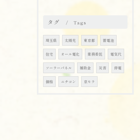
タグ
Tags
埼玉県
太陽光
東京都
蓄電池
住宅
オール電化
業務委託
電気代
ソーラーパネル
補助金
災害
停電
価格
ニチコン
京セラ