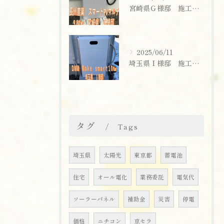
宮崎県Ｇ様邸 施工実績
2025/06/11
埼玉県Ｉ様邸 施工実績
お問い合わせはこちら
タグ
Tags
埼玉県
太陽光
東京都
蓄電池
住宅
オール電化
業務委託
電気代
ソーラーパネル
補助金
災害
停電
価格
ニチコン
京セラ