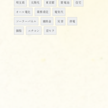
埼玉県
太陽光
東京都
蓄電池
住宅
オール電化
業務委託
電気代
ソーラーパネル
補助金
災害
停電
価格
ニチコン
京セラ