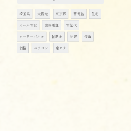
埼玉県
太陽光
東京都
蓄電池
住宅
オール電化
業務委託
電気代
ソーラーパネル
補助金
災害
停電
価格
ニチコン
京セラ