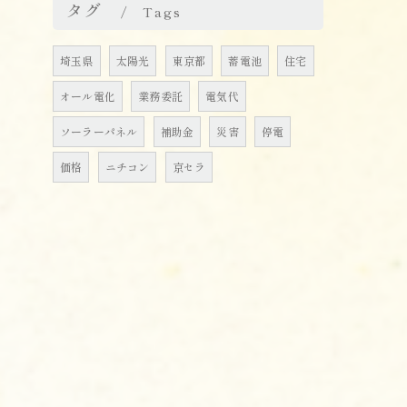
タグ
Tags
埼玉県
太陽光
東京都
蓄電池
住宅
オール電化
業務委託
電気代
ソーラーパネル
補助金
災害
停電
価格
ニチコン
京セラ