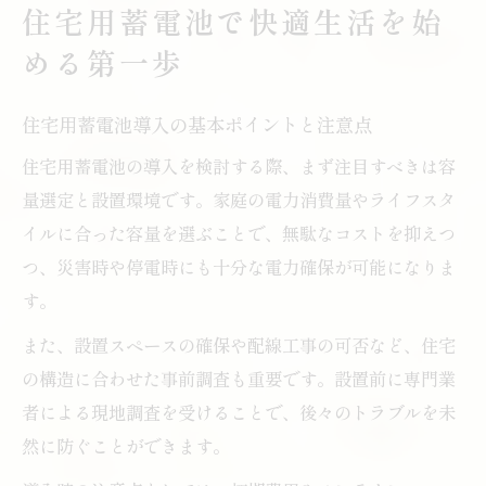
住宅用蓄電池で安心を得るための導入手順
住宅用蓄電池で快適生活を始
日常の安心感を高める住宅用蓄電池の実力
める第一歩
住宅用蓄電池で得られる日常の安心感と防
災性
住宅用蓄電池導入の基本ポイントと注意点
住宅用蓄電池が停電時にもたらす安心の理
住宅用蓄電池の導入を検討する際、まず注目すべきは容
由
量選定と設置環境です。家庭の電力消費量やライフスタ
住宅用蓄電池で災害時も安心できる暮らし
イルに合った容量を選ぶことで、無駄なコストを抑えつ
を実現
つ、災害時や停電時にも十分な電力確保が可能になりま
住宅用蓄電池が日常生活の不安を軽減する
す。
仕組み
また、設置スペースの確保や配線工事の可否など、住宅
住宅用蓄電池による停電対策と快適な日常
の構造に合わせた事前調査も重要です。設置前に専門業
維持
者による現地調査を受けることで、後々のトラブルを未
エアコンも安心の住宅用蓄電池活用術
然に防ぐことができます。
住宅用蓄電池でエアコンも安心して使うコ