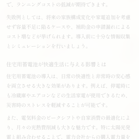
で、ランニングコストの低減が期待できます。
向
失敗例としては、将来の家族構成変化や家電追加を考慮
導入前に知る住宅用蓄電池の本当のメリット
せず容量不足に陥るケースや、補助金の申請漏れによる
住宅用蓄電池の本当のメリットと期待でき
コスト増などが挙げられます。導入前に十分な情報収集
る効果
とシミュレーションを行いましょう。
住宅用蓄電池で得られる日常と非常時の安
心感
住宅用蓄電池が快適生活に与える影響とは
住宅用蓄電池で快適生活が叶う理由と注意
住宅用蓄電池の導入は、日常の快適性と非常時の安心感
点
を両立させる大きな効果があります。例えば、停電時に
住宅用蓄電池が家庭にもたらす実用的な利
も冷蔵庫やエアコンなどの生活家電が使用できるため、
点
災害時のストレスを軽減することが可能です。
住宅用蓄電池導入前に知るべきポイントま
また、電気料金のピークシフトや自家消費の最適化によ
とめ
り、月々の光熱費削減も大きな魅力です。特に太陽光発
電と組み合わせることで、電力会社からの購入電力量を