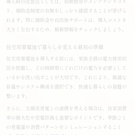
導入時の注意点としては、初期費用やメンテナンスコス
ツ
ト、補助金制度の有無をしっかり確認することが挙げら
住宅用蓄電池で快適な空調を保つ使い方の
れます。特に補助金や自治体サポートは、導入コストを
工夫
大きく左右するため、最新情報をチェックしましょう。
住宅用蓄電池とエアコン対応の選び方と注
意点
住宅用蓄電池で暮らしを変える最初の準備
住宅用蓄電池活用で停電時もエアコン利用
住宅用蓄電池を導入する前には、家族全員の電力使用状
が可能に
況を把握し、どの時間帯にどれだけの電力を必要として
住宅用蓄電池とエアコン併用のポイント解
いるかを洗い出すことが大切です。これにより、最適な
説
容量やシステム構成を選択でき、快適な暮らしの基盤が
整います。
後悔しない住宅用蓄電池の選び方とは
住宅用蓄電池で後悔しないための選択基準
さらに、太陽光発電との連携を考える場合は、自家消費
率の最大化や売電計画も重要なポイントです。季節ごと
住宅用蓄電池選びで失敗を防ぐ重要な視点
の発電量や消費パターンをシミュレーションすること
住宅用蓄電池の容量やタイプの比較ポイン