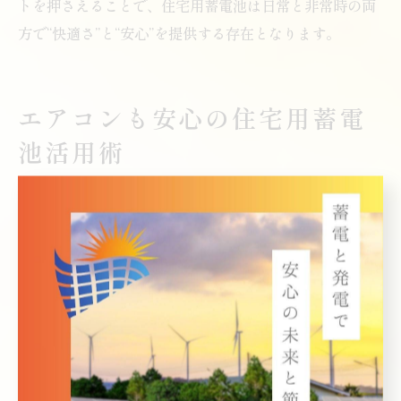
トを押さえることで、住宅用蓄電池は日常と非常時の両
方で“快適さ”と“安心”を提供する存在となります。
エアコンも安心の住宅用蓄電
池活用術
住宅用蓄電池でエアコンも安心して使うコツ
住宅用蓄電池を導入することで、停電時や電気料金の高
い時間帯でもエアコンを安心して使用できる環境が整い
ます。しかし、エアコンは家庭内の家電の中でも特に消
費電力が高いため、蓄電池の容量や出力をしっかりと確
認した上で運用することが不可欠です。
具体的には、日中の太陽光発電で蓄電池に十分な電力を