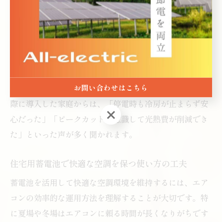
充電し、夜間や停電時にエアコンへ優先的に電力を供給
するよう設定するのが効果的です。家族の生活リズムや
エアコンの利用時間を見直し、必要な時だけ稼働させる
ことで、無駄な電力消費を抑えられます。
また、エアコンの設定温度を適切に保つ、省エネモード
お問い合わせはこちら
を活用するなど、日常的な使い方の工夫も重要です。実
際に導入した家庭からは、「停電時も冷房が止まらず安
お問い合わせはこちら
心だった」「ピークカットを意識して光熱費が削減でき
た」といった声が多く聞かれます。
住宅用蓄電池で快適な空調を保つ使い方の工夫
蓄電池を活用して快適な空調環境を維持するには、エア
コンの効率的な運用方法を理解することが大切です。特
に夏場や冬場はエアコンに頼る時間が長くなりがちです