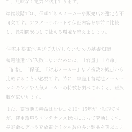
で、無駄なく電力を活用できます。
ト
住宅用蓄電池選びに役立つおすすめ情報
準備段階では、信頼できるメーカーや販売店の選定も不
可欠です。アフターサポートや保証内容を事前に比較
住宅用蓄電池選定で重視したい長寿命と保
し、長期間安心して使える環境を整えましょう。
証
経済効果を高める住宅用蓄電池比較の視点
住宅用蓄電池選びで失敗しないための基礎知識
住宅用蓄電池の経済効果と費用対効果の考
蓄電池選びで失敗しないためには、「容量」「寿命」
え方
「価格」「保証」「対応メーカー」など複数の観点から
住宅用蓄電池比較で元が取れるか検証する
比較することが必要です。特に、家庭用蓄電池メーカー
方法
ランキングや人気メーカーの特徴を調べておくと、選択
住宅用蓄電池の費用回収期間とその目安を
肢が広がります。
解説
また、蓄電池の寿命はおおよそ10〜15年が一般的です
住宅用蓄電池のメーカー比較で注目すべき
が、使用環境やメンテナンス状況によって変動します。
点
長寿命モデルや充放電サイクル数の多い製品を選ぶこと
住宅用蓄電池の価格や補助金情報の最新動