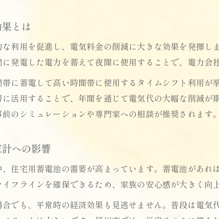
住宅用蓄電池のモバイル利用と災害時の安心感
住宅用蓄電池で電気代削減と非常時の両立を実現
効果とは
モバイル利用時の住宅用蓄電池選びのポイント
的な利用を促進し、電気料金の削減に大きな効果を発揮し
補助金申請のコツと住宅用蓄電池の経済効果とは
間に発電した電力を蓄えて夜間に使用することで、電力会
住宅用蓄電池の補助金申請を成功させるポイント
間帯に蓄電して高い時間帯に使用するタイムシフト利用が
経済効果が見込める住宅用蓄電池の選び方
帯に活用することで、年間を通じて電気代の大幅な削減が
補助金活用で住宅用蓄電池の負担を減らす方法
事前のシミュレーションや専門家への相談が推奨されます
住宅用蓄電池の元が取れる年数と回収の目安
蓄電池と太陽光発電の補助金活用実例を紹介
家計への影響
災害時にも役立つ住宅用蓄電池のモバイル活用術
中、住宅用蓄電池の需要が高まっています。蓄電池があれ
住宅用蓄電池のモバイル利用で災害時も安心
ライフラインを確保できるため、家族の安心感が大きく向
停電時に役立つ住宅用蓄電池の備え方とは
場合でも、平常時の経済効果も見逃せません。普段は電気
住宅用蓄電池の非常時活用と家族の安全対策