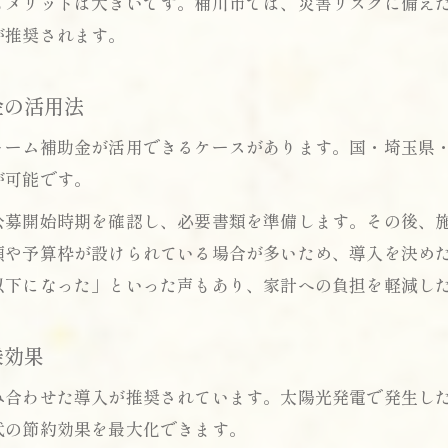
もメリットは大きいです。桶川市では、災害リスクに備え
災害対策に強い住宅用蓄電池の選び方ポイント
が推奨されます。
住宅用蓄電池のモバイル利用で快適な避難生活
国と県・桶川市の補助制度をまとめて活用する方法
金の活用法
住宅用蓄電池補助金の国・県・市制度の違い
ォーム補助金が活用できるケースがあります。国・埼玉県・
住宅用蓄電池で桶川市リフォーム補助金を活かすコ
が可能です。
埼玉県の蓄電池補助金と環境ネットワークの連携術
公募開始時期を確認し、必要書類を準備します。その後、
住宅用蓄電池で複数補助制度を賢く併用する方法
順や予算枠が設けられている場合が多いため、導入を決め
お問い合わせはこちら
お問い合わせはこちら
太陽光発電と住宅用蓄電池の補助金同時活用術
以下になった」といった声もあり、家計への負担を軽減し
乗効果
み合わせた導入が推奨されています。太陽光発電で発生し
代の節約効果を最大化できます。