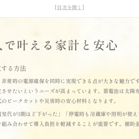
住宅用蓄電池が災害時も安心な理由と家計への影響
住宅用蓄電池と桶川市リフォーム補助金の活用法
埼玉県太陽光発電と住宅用蓄電池の相乗効果
入で叶える家計と安心
桶川市で賢く活用したい蓄電池補助金のポイント
住宅用蓄電池補助金の最新情報と選び方のコツ
桶川市補助金一覧と住宅用蓄電池の関係を解説
立する方法
住宅用蓄電池と省エネ家電補助金の併用メリット
と非常時の電源確保を同時に実現できる点が大きな魅力で
環境ネットワーク埼玉補助金も活用した賢い選択
立させたいというニーズが高まっています。蓄電池は太陽
住宅用蓄電池導入時の桶川市リフォーム補助金活用
代のピークカットや災害時の安心材料となります。
モバイル利用に強い住宅用蓄電池、その魅力を解説
電気代が3割ほど下がった」「停電時も冷蔵庫や照明が使え
住宅用蓄電池のモバイル活用で広がる便利な使い方
を組み合わせて導入負担を軽減することが重要です。補助
外出先でも活躍する住宅用蓄電池の新たな魅力