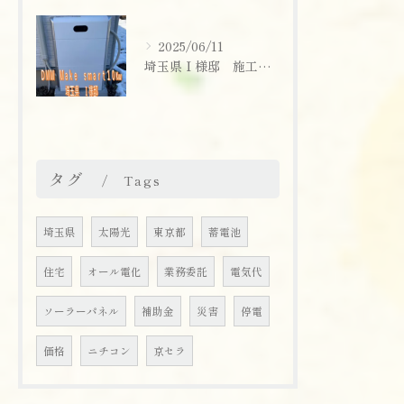
2025/06/11
埼玉県Ｉ様邸 施工実績
タグ
Tags
埼玉県
太陽光
東京都
蓄電池
住宅
オール電化
業務委託
電気代
ソーラーパネル
補助金
災害
停電
価格
ニチコン
京セラ